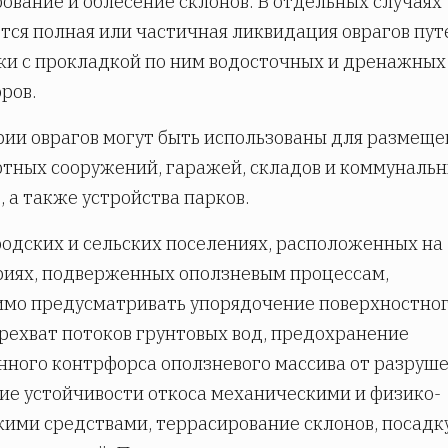
ование и облесение склонов. В отдельных случаях
тся полная или частичная ликвидация оврагов пут
ки с прокладкой по ним водосточных и дренажных
ров.
ии оврагов могут быть использованы для размеще
тных сооружений, гаражей, складов и коммуналь
, а также устройства парков.
родских и сельских поселениях, расположенных на
иях, подверженных оползневым процессам,
мо предусматривать упорядочение поверхностно
ерехват потоков грунтовых вод, предохранение
нного контрфорса оползневого массива от разруше
е устойчивости откоса механическими и физико-
ими средствами, террасирование склонов, посадк