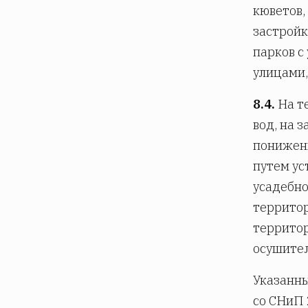
кюветов,
застройк
парков с
улицами,
8.4.
На т
вод, на 
понижени
путем ус
усадебно
территор
территор
осушител
Указанны
со СНиП 