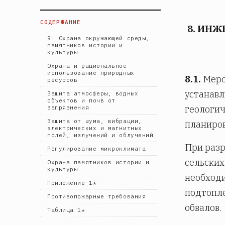
СОДЕРЖАНИЕ
8. ИН
9. Охрана окружающей среды,
памятников истории и
культуры
Охрана и рациональное
использование природных
8.1.
Меро
ресурсов
устанавл
Защита атмосферы, водных
объектов и почв от
геологич
загрязнения
Защита от шума, вибрации,
планиров
электрических и магнитных
полей, излучений и облучений
При разр
Регулирование микроклимата
сельских
Охрана памятников истории и
культуры
необходи
Приложение 1*
подтопле
Противопожарные требования
обвалов.
Таблица 1*