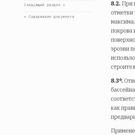
8.2.
При 
Следующий раздел →
отметки 
← Содержание документа
максимал
покрова 
поверхно
эрозии п
использо
строител
8.3*.
Отво
бассейна 
соответс
как прав
предвари
Применен