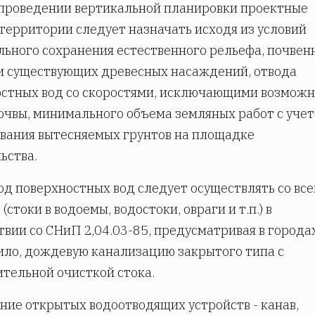
проведении вертикальной планировки проектные
территории следует назначать исходя из условий
ьного сохранения естественного рельефа, почвен
и существующих древесных насаждений, отвода
стных вод со скоростями, исключающими возможн
очвы, минимального объема земляных работ с уче
вания вытесняемых грунтов на площадке
ьства.
д поверхностных вод следует осуществлять со все
(стоки в водоемы, водостоки, овраги и т.п.) в
твии со СНиП 2,04.03-85, предусматривая в городах
ило, дождевую канализацию закрытого типа с
тельной очисткой стока.
ие открытых водоотводящих устройств - канав,