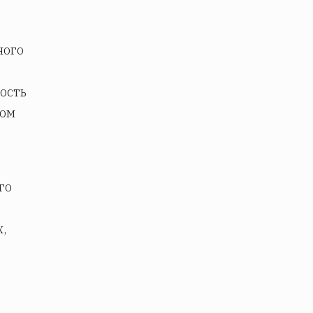
ного
ость
том
го
,