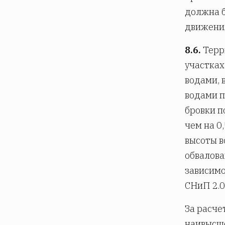
должна б
движения
8.6.
Терр
участках
водами, 
водами п
бровки п
чем на 0
высоты в
обвалова
зависимо
СНиП 2.0
За расче
наивысше