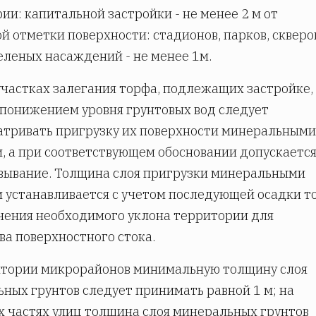
ии: капитальной застройки - не менее 2 м от
й отметки поверхности: стадионов, парков, скверо
еленых насаждений - не менее 1м.
частках залегания торфа, подлежащих застройке,
 понижением уровня грунтовых вод следует
тривать пригрузку их поверхности минеральными
, а при соответствующем обосновании допускаетс
вывание. Толщина слоя пригрузки минеральными
 устанавливается с учетом последующей осадки т
чения необходимого уклона территории для
ва поверхностного стока.
итории микрорайонов минимальную толщину слоя
ных грунтов следует принимать равной 1 м; на
 частях улиц толщина слоя минеральных грунтов