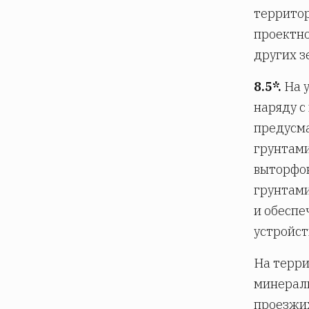
территор
проектно
других з
8.5*.
На у
наряду с
предусма
грунтами
выторфо
грунтами
и обеспе
устройст
На терр
минераль
проезжих