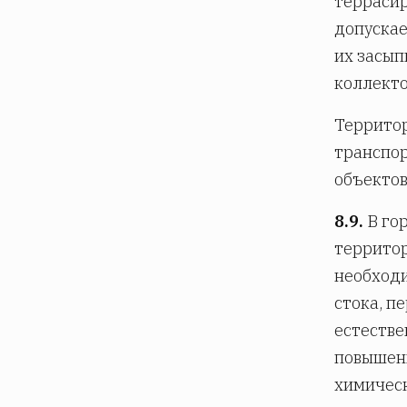
террасир
допускае
их засып
коллекто
Территор
транспор
объектов
8.9.
В го
территор
необходи
стока, п
естестве
повышени
химическ