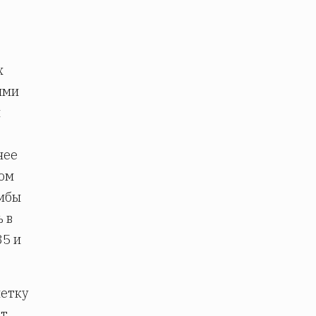
х
ыми
и
нее
том
амбы
 в
85 и
метку
ет