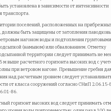
ыть установлена в зависимости от интенсивности
 транспорта.
итории поселений, расположенных на прибрежны
, должны быть защищены от затопления паводков
ветровым нагоном воды и подтопления грунтовым
одсыпкой (намывом) или обвалованием. Отметку
одсыпанной территории следует принимать не ме
,5 м выше расчетного горизонта высоких вод с уче
олны при ветровом нагоне. Превышение гребня д
ния над расчетным уровнем следует устанавливать
сти от класса сооружений согласно СНиП 2.06.15-
6.01-86.
тный горизонт высоких вод следует принимать от
го уровня воды повторяемостью; один раз в 100 л