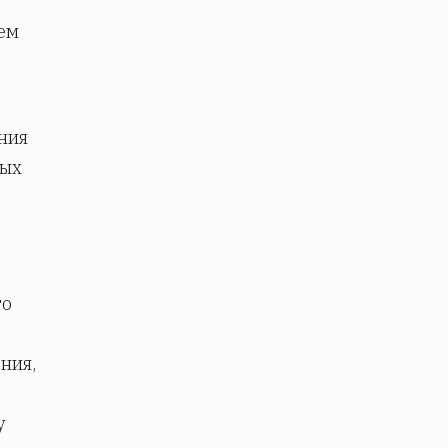
ем
ния
ных
го
ния,
у