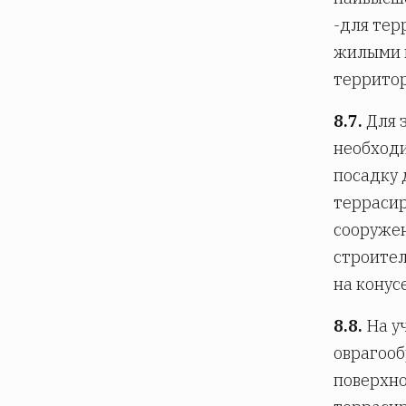
-для тер
жилыми и
территор
8.7.
Для 
необходи
посадку 
террасир
сооружен
строител
на конус
8.8.
На у
оврагооб
поверхно