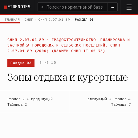
Перейти
FIRENOTES
⌕
→
к
основному
ГЛАВНАЯ
›
СНИП
›
СНИП 2.07.01-89
›
РАЗДЕЛ 03
содержанию
СНИП 2.07.01-89 · ГРАДОСТРОИТЕЛЬСТВО. ПЛАНИРОВКА И
ЗАСТРОЙКА ГОРОДСКИХ И СЕЛЬСКИХ ПОСЕЛЕНИЙ. СНИП
2.07.01-89 (2000) (ВЗАМЕН СНИП II-60-75)
Раздел 03
3 ИЗ 10
Зоны отдыха и курортные
Раздел 2 ← предыдущий
следующий → Раздел 4
Таблица 2
Таблица 7