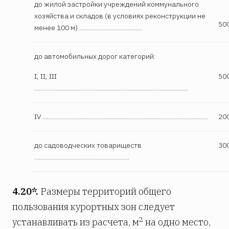
до жилой застройки учреждений коммунального
хозяйства и складов (в условиях реконструкции не
50
менее 100 м) .........................................
до автомобильных дорог категорий:
I, II, III
50
....................................................................................................
IV ............................................................................................................
20
до садоводческих товариществ
30
..............................................................
4.20*.
Размеры территорий общего
пользования курортных зон следует
2
устанавливать из расчета, м
на одно место,