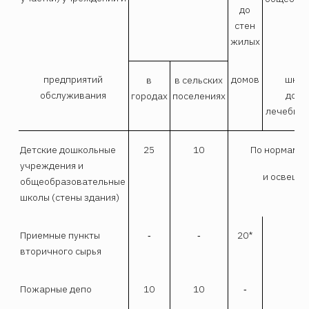
до
стен
жилых
предприятий
домов
школ
в
в сельских
обслуживания
дошк
городах
поселениях
лечебных
Детские дошкольные
25
10
По нормам и
учреждения и
и освеще
общеобразовательные
школы (стены здания)
Приемные пункты
‑
‑
20*
вторичного сырья
Пожарные депо
10
10
‑