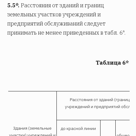
5.5*.
Расстояния от зданий и границ
земельных участков учреждений и
предприятий обслуживаний следует
принимать не менее приведенных в табл. 6*.
Таблица 6*
Расстояния от зданий (границ уч
учреждений и предприятий обслуж
Здания (земельные
до красной линии
до
участки) учреждений и
общеобра