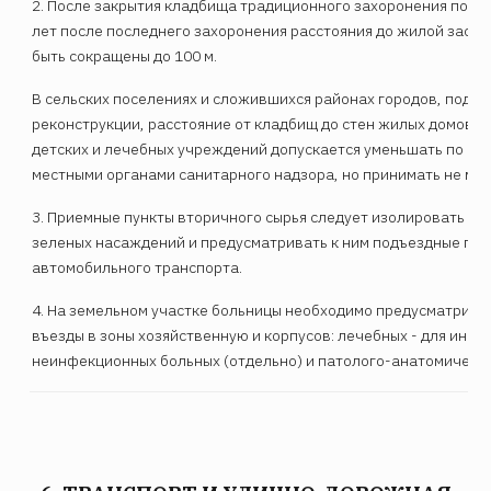
2. После закрытия кладбища традиционного захоронения по ис
лет после последнего захоронения расстояния до жилой застр
быть сокращены до 100 м.
В сельских поселениях и сложившихся районах городов, подл
реконструкции, расстояние от кладбищ до стен жилых домов, 
детских и лечебных учреждений допускается уменьшать по со
местными органами санитарного надзора, но принимать не мен
3. Приемные пункты вторичного сырья следует изолировать по
зеленых насаждений и предусматривать к ним подъездные пут
автомобильного транспорта.
4. На земельном участке больницы необходимо предусматрива
въезды в зоны хозяйственную и корпусов: лечебных - для инф
неинфекционных больных (отдельно) и патолого-анатомическо