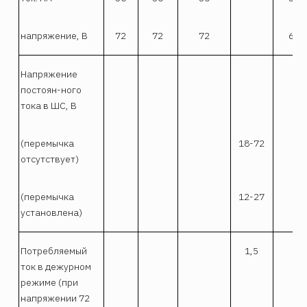
напряжение, В
72
72
72
65
Напряжение
постоян-ного
тока в ШС, В
(перемычка
18-72
отсутствует)
(перемычка
12-27
установлена)
Потребляемый
1,5
ток в дежурном
режиме (при
напряжении 72