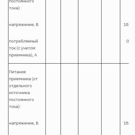
постоянного
тока):
напряжение, В
18-27
потребляемый
0,5
ток (с учетом
приемника), А
Питание
приемника (от
отдельного
источника
постоянного
тока):
напряжение, В
18-36