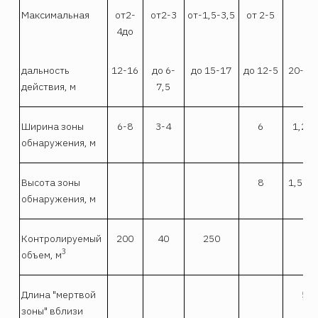
Максимальная
от2-
от2-3
от-1,5-3,5
от 2-5
4до
дальность
12-16
до 6-
до 15-17
до 12-5
20-20
действия, м
7,5
Ширина зоны
6-8
3-4
6
1,2-6
обнаружения, м
Высота зоны
8
1,5-2,
обнаружения, м
Контролируемый
200
40
250
3
объем, м
Длина "мертвой
5
зоны" вблизи