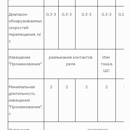
Диапазон
0,3-3
0,3-3
0,3-3
0,3-3
0,1-1
обнаруживаемых
скоростей
перемещения, м/
с
Извещение
размыкание контактов
Изм.
ра
"Проникновение"
реле
тока в
ШС
Минимальная
2
2
2
2
5
длительность
извещения
"Проникновение",
с
Индикация
светодиод