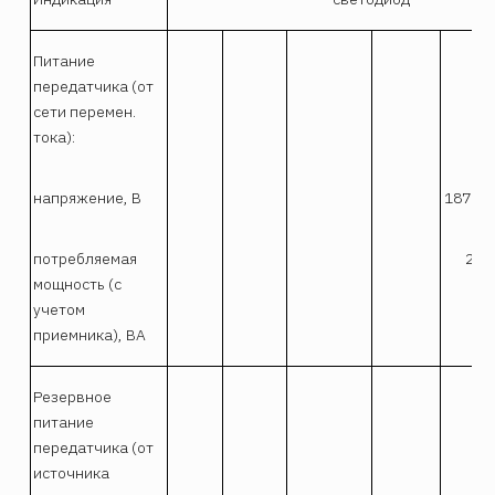
Питание
передатчика (от
сети перемен.
тока):
напряжение, В
187-24
потребляемая
28
мощность (с
учетом
приемника), ВА
Резервное
питание
передатчика (от
источника