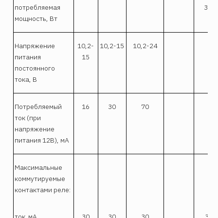
потребляемая
3,5
мощность, Вт
Напряжение
10,2-
10,2-15
10,2-24
питания
15
постоянного
тока, В
Потребляемый
16
30
70
ток (при
напряжение
питания 12B), мА
Максимальные
коммутируемые
контактами реле:
ток. мА
30
30
30
30