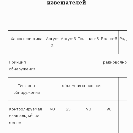
извещателей
Характеристика
Apгyc-
Аргус-3
Тюльпан-3
Волна-5
Радий-
2
Принцип
радиоволново
обнаружения
Тип зоны
объемная сплошная
об
обнаружения
б
Контролируемая
90
25
90
90
2
площадь, м
, не
менее