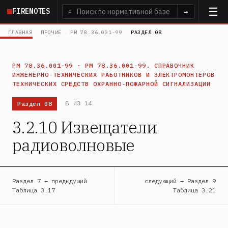
Перейти
FIRENOTES
⌕
→
к
основному
ГЛАВНАЯ
›
ПРОЧИЕ
›
РМ 78.36.001-99
›
РАЗДЕЛ 08
содержанию
РМ 78.36.001-99 · РМ 78.36.001-99. СПРАВОЧНИК
ИНЖЕНЕРНО-ТЕХНИЧЕСКИХ РАБОТНИКОВ И ЭЛЕКТРОМОНТЕРОВ
ТЕХНИЧЕСКИХ СРЕДСТВ ОХРАННО-ПОЖАРНОЙ СИГНАЛИЗАЦИИ
Раздел 08
8 ИЗ 14
3.2.10 Извещатели
радиоволновые
Раздел 7 ← предыдущий
следующий → Раздел 9
Таблица 3.17
Таблица 3.21