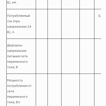
В), мА
Потребляемый
0,08
ток (при
напряжении 24
B), A
Диапазон
напряжения
питания сети
переменного
тока, В
Мощность
потребления от
сети
переменного
тока, ВА