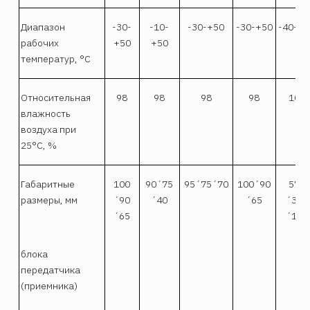
Диапазон
-30-
-10-
-30-+50
-30-+50
-40-+5
рабочих
+50
+50
температур, °С
Относительная
98
98
98
98
100
влажность
воздуха при
25°С, %
Габаритные
100
90´75
95´75´70
100´90
570
размеры, мм
´90
´40
´65
´380
´65
´185
блока
передатчика
(приемника)