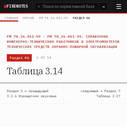
Перейти
FIRENOTES
⌕
→
к
основному
ГЛАВНАЯ
›
ПРОЧИЕ
›
РМ 78.36.001-99
›
РАЗДЕЛ 06
содержанию
РМ 78.36.001-99 · РМ 78.36.001-99. СПРАВОЧНИК
ИНЖЕНЕРНО-ТЕХНИЧЕСКИХ РАБОТНИКОВ И ЭЛЕКТРОМОНТЕРОВ
ТЕХНИЧЕСКИХ СРЕДСТВ ОХРАННО-ПОЖАРНОЙ СИГНАЛИЗАЦИИ
Раздел 06
6 ИЗ 14
Таблица 3.14
Раздел 5 ← предыдущий
следующий → Раздел 7
3.2.6 Извещатели звуковые
Таблица 3.17