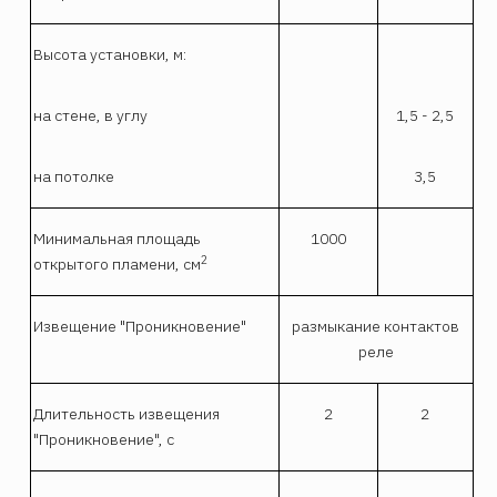
Высота установки, м:
на стене, в углу
1,5 - 2,5
на потолке
3,5
Минимальная площадь
1000
2
открытого пламени, см
Извещение "Проникновение"
размыкание контактов
реле
Длительность извещения
2
2
"Проникновение", с