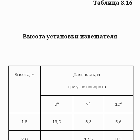
Таблица 3.16
Высота установки извещателя
Высота, м
Дальность, м
при угле поворота
0°
7°
10°
1,5
13,0
8,3
5,6
2,0
12,5
8,3