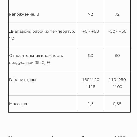
напряжение, В
72
72
Диапазоны рабочих температур,
+5 - +50
-30 - +50
°С
Относительная влажность
80
80
воздуха при 35°С, %
Габариты, мм
180´120
110´950
´115
´100
Масса, кг:
1,3
0,35