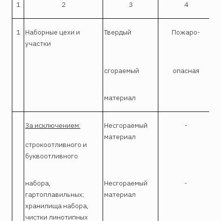
1
2
3
4
1
Наборные цехи и
Твердый
Пожаро-
участки
сгораемый
опасная
материал
За исключением:
Несгораемый
-
материал
строкоотливного и
буквоотливного
набора,
Несгораемый
-
гартоплавильных;
материал
хранилища набора,
чистки линотипных