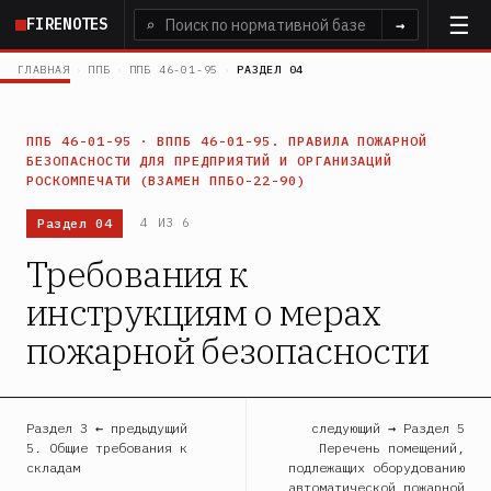
Перейти
FIRENOTES
⌕
→
к
основному
ГЛАВНАЯ
›
ППБ
›
ППБ 46-01-95
›
РАЗДЕЛ 04
содержанию
ППБ 46-01-95 · ВППБ 46-01-95. ПРАВИЛА ПОЖАРНОЙ
БЕЗОПАСНОСТИ ДЛЯ ПРЕДПРИЯТИЙ И ОРГАНИЗАЦИЙ
РОСКОМПЕЧАТИ (ВЗАМЕН ППБО-22-90)
Раздел 04
4 ИЗ 6
Требования к
инструкциям о мерах
пожарной безопасности
Раздел 3 ← предыдущий
следующий → Раздел 5
5. Общие требования к
Перечень помещений,
складам
подлежащих оборудованию
автоматической пожарной