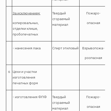
За исключением:
Твердый
Пожаро-
сгораемый
копировальных,
опасная
материал
отделки клише,
пробопечатных
- нанесения лака
Спирт этиловый
Взрывопожа-
роопасная
6
Цехи и участки
изготовления
печатных форм
- изготовления ФПФ
Твердый
Пожаро-
сгораемый
опасная
материал