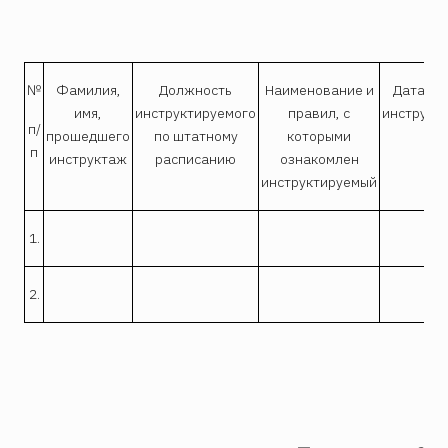
№
Фамилия,
Должность
Наименование и
Дата и 
имя,
инструктируемого
правил, с
инструкт
п/
прошедшего
по штатному
которыми
п
инструктаж
расписанию
ознакомлен
инструктируемый
1.
2.