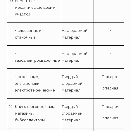
10.
Ремонтно-
механические цехи и
участки
- слесарные и
Несгораемый
-
станочные
материал
-
Несгораемый
-
газоэлектросварочные
материал
- столярные,
Твердый
Пожаро-
электроники;
сгораемый
опасная
электротехнические
материал
11
Книготорговые базы,
Твердый
Пожаро-
магазины,
сгораемый
опасная
бибколлекторы
материал