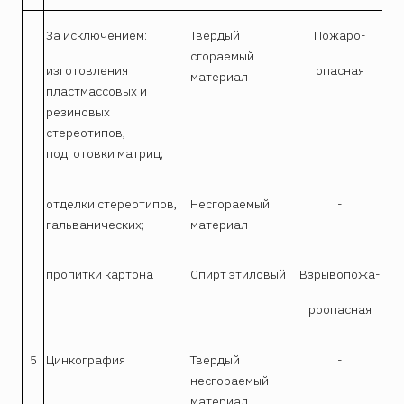
За исключением:
Твердый
Пожаро-
сгораемый
изготовления
опасная
материал
пластмассовых и
резиновых
стереотипов,
подготовки матриц;
отделки стереотипов,
Несгораемый
-
гальванических;
материал
пропитки картона
Спирт этиловый
Взрывопожа-
роопасная
5
Цинкография
Твердый
-
несгораемый
материал