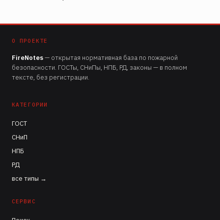
О ПРОЕКТЕ
FireNotes
— открытая нормативная база по пожарной
безопасности. ГОСТы, СНиПы, НПБ, РД, законы — в полном
тексте, без регистрации.
КАТЕГОРИИ
ГОСТ
СНиП
НПБ
РД
все типы →
СЕРВИС