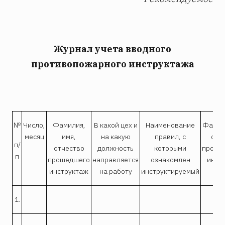
Журнал учета вводного
противопожарного инструктажа
№
Число,
Фамилия,
В какой цех и
Наименование
Фамили
месяц
имя,
на какую
правил, с
отч
п/
отчество
должность
которыми
прово
п
прошедшего
направляется
ознакомлен
инст
инструктаж
на работу
инструктируемый
1.