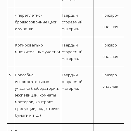
- переплетно-
Твердый
Пожаро-
брошюровочные цехи
сгораемый
опасная
и участки
материал
Копировально-
Твердый
Пожаро-
множительные участки
сгораемый
опасная
материал
9.
Подсобно-
Твердый
Пожаро-
вспомогательные
сгораемый
опасная
участки (лаборатории,
материал
экспедиции, комнаты
мастеров, контроля
продукции, подготовки
бумаги и т. д.)