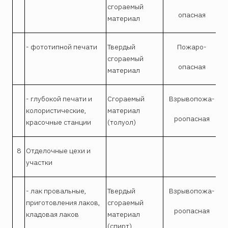
сгораемый
опасная
материал
- фототипной печати
Твердый
Пожаро-
сгораемый
опасная
материал
- глубокой печати и
Сгораемый
Взрывопожа-
колористические,
материал
роопасная
красочные станции
(толуол)
8
Отделочные цехи и
участки
- лак провальные,
Твердый
Взрывопожа-
приготовления лаков,
сгораемый
роопасная
кладовая лаков
материал
(спирт)