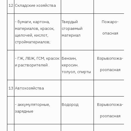
12
Складские хозяйства
- бумаги, картона,
Твердый
Пожаро-
материалов, красок,
сгораемый
опасная
щелочей, кислот,
материал
стройматериалов;
- ГЖ, ЛВЖ, ГСМ, красок
Бензин,
Взрывопожа-
и растворителей .
керосин.
роопасная
толуол, спирты
13
Автохозяйства
- аккумуляторные,
Водород
Взрывопожа-
зарядные
роопасная