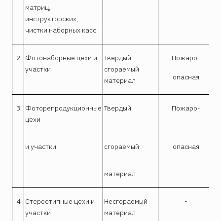
матриц,
инструкторских,
чистки наборных касс
2
Фотонаборные цехи и
Твердый
Пожаро-
участки
сгораемый
опасная
материал
3
Фоторепродукционные
Твердый
Пожаро-
цехи
и участки
сгораемый
опасная
материал
4
Стереотипные цехи и
Несгораемый
-
участки
материал