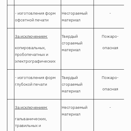
- изготовления форм
Несгораемый
-
офсетной печати
материал
За исключением:
Твердый
Пожаро-
сгораемый
копировальных,
опасная
материал
пробопечатных и
электрографических
- изготовления форм
Твердый
Пожаро-
глубокой печати
сгораемый
опасная
материал
За исключением:
Несгораемый
-
материал
гальванических,
травильных и