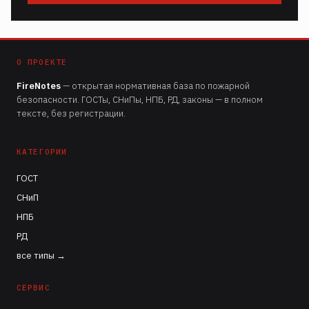
О ПРОЕКТЕ
FireNotes
— открытая нормативная база по пожарной
безопасности. ГОСТы, СНиПы, НПБ, РД, законы — в полном
тексте, без регистрации.
КАТЕГОРИИ
ГОСТ
СНиП
НПБ
РД
все типы →
СЕРВИС