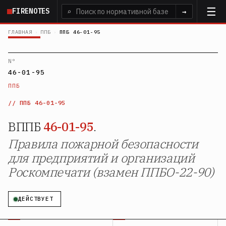
Перейти
FIRENOTES
⌕
→
к
основному
ГЛАВНАЯ
›
ППБ
›
ППБ 46-01-95
содержанию
N°
46-01-95
ППБ
ППБ 46-01-95
ВППБ
46-01-95
.
Правила пожарной безопасности
для предприятий и организаций
Роскомпечати (взамен ППБО-22-90)
ДЕЙСТВУЕТ