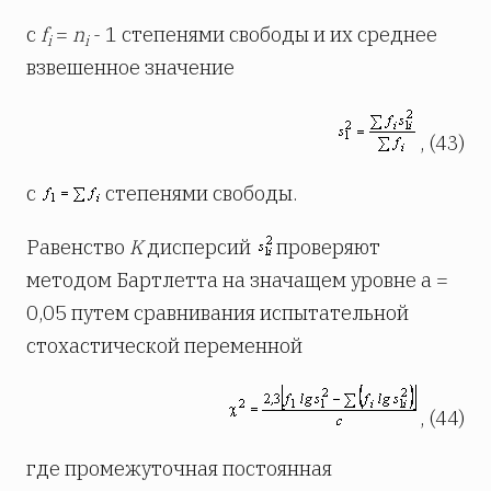
с
f
=
n
- 1 степенями свободы и их среднее
i
i
взвешенное значение
, (43)
с
степенями свободы.
Равенство
K
дисперсий
проверяют
методом Бартлетта на значащем уровне a =
0,05 путем сравнивания испытательной
стохастической переменной
, (44)
где промежуточная постоянная