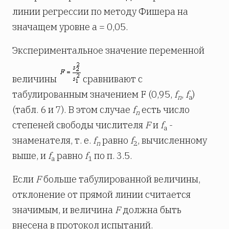
линии регрессии по методу Фишера на
значащем уровне a = 0,05.
Экспериментальное значение переменной
величины
сравнивают с
табулированным значением F (0,95,
f
,
f
)
n
a
(табл. 6 и 7). В этом случае
f
есть число
n
степеней свободы числителя
F
и
f
-
a
знаменателя, т. е.
f
равно
f
, вычисленному
n
2
выше, и
f
равно
f
по п. 3.5.
a
1
Если
F
больше табулированной величины,
отклонение от прямой линии считается
значимым, и величина
F
должна быть
внесена в протокол испытаний.