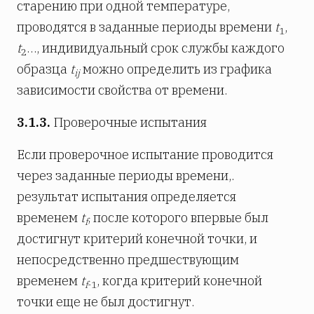
старению при одной температуре,
проводятся в заданные периоды времени
t
,
1
t
…, индивидуальный срок службы каждого
2
образца
t
можно определить из графика
ij
зависимости свойства от времени.
3.1.3.
Проверочные испытания
Если проверочное испытание проводится
через заданные периоды времени,.
результат испытания определяется
временем
t
, после которого впервые был
f
достигнут критерий конечной точки, и
непосредственно предшествующим
временем
t
, когда критерий конечной
f
-1
точки еще не был достигнут.