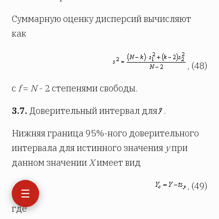
Суммарную оценку дисперсий вычисляют
как
, (48)
с
f
=
N
- 2 степенями свободы.
3.7.
Доверительный интервал для
.
Нижняя граница 95%-ного доверительного
интервала для истинного значения
у
при
данном значении
Х
имеет вид
, (49)
☰
где