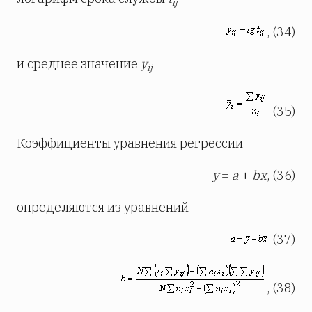
ij
, (34)
и среднее значение
у
ij
(35)
Коэффициенты уравнения регрессии
у
=
а
+
bх
, (36)
определяются из уравнений
(37)
, (38)