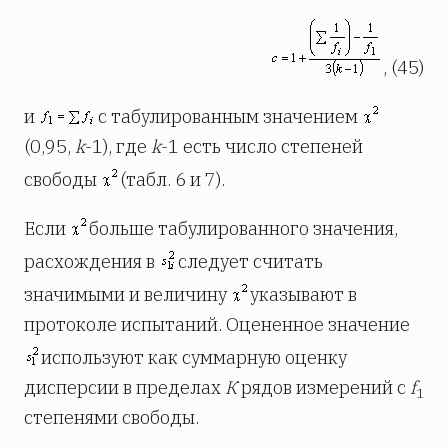
, (45)
и
с табулированным значением
(0,95,
k
-1), где
k
-1 есть число степеней
свободы
(табл. 6 и 7).
Если
больше табулированного значения,
расхождения в
следует считать
значимыми и величину
указывают в
протоколе испытаний. Оцененное значение
используют как суммарную оценку
дисперсии в пределах
К
рядов измерений с
f
1
степенями свободы.