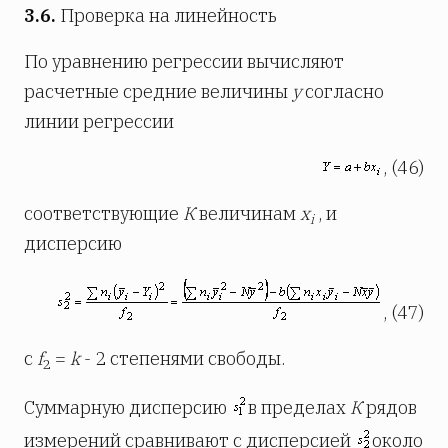
3.6.
Проверка на линейность
По уравнению регрессии вычисляют
расчетные средние величины
у
согласно
линии регрессии
, (46)
соответствующие
К
величинам
x
, и
i
дисперсию
, (47)
с
f
=
k
- 2 степенями свободы.
2
Суммарную дисперсию
в пределах
К
рядов
измерений сравнивают с дисперсией
около