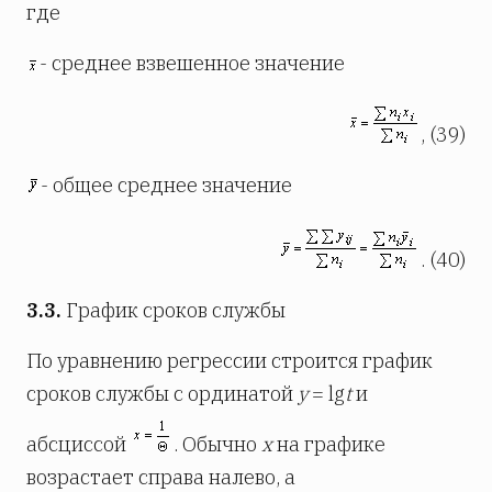
где
- среднее взвешенное значение
, (39)
- общее среднее значение
. (40)
3.3.
График сроков службы
По уравнению регрессии строится график
сроков службы с ординатой
y
= lg
t
и
абсциссой
. Обычно
х
на графике
возрастает справа налево, а