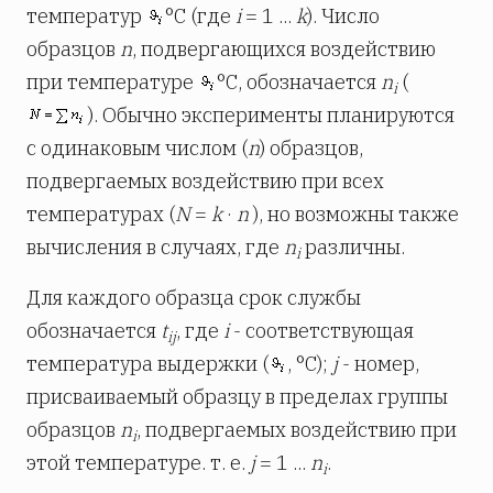
температур
°С (где
i
= 1 ...
k
). Число
образцов
n
, подвергающихся воздействию
при температуре
°С, обозначается
n
(
i
). Обычно эксперименты планируются
с одинаковым числом (
n
) образцов,
подвергаемых воздействию при всех
температурах (
N
=
k
·
n
), но возможны также
вычисления в случаях, где
n
различны.
i
Для каждого образца срок службы
обозначается
t
, где
i
- соответствующая
ij
температура выдержки (
, °C);
j
- номер,
присваиваемый образцу в пределах группы
образцов
n
, подвергаемых воздействию при
i
этой температуре. т. е.
j
= 1 ...
n
.
i