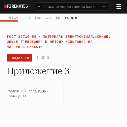
Перейти
FIRENOTES
⌕
→
к
основному
ГЛАВНАЯ
›
ГОСТ
›
ГОСТ 27710-88
›
РАЗДЕЛ 08
содержанию
ГОСТ 27710-88 · МАТЕРИАЛЫ ЭЛЕКТРОИЗОЛЯЦИОННЫЕ.
ОБЩИЕ ТРЕБОВАНИЯ К МЕТОДУ ИСПЫТАНИЯ НА
НАГРЕВОСТОЙКОСТЬ
Раздел 08
8 ИЗ 8
Приложение 3
Раздел 7 ← предыдущий
Таблица 11