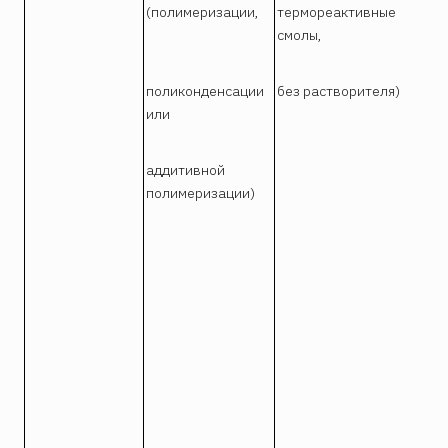
(полимеризации,
термореактивные
смолы,
поликонденсации
без растворителя)
или
аддитивной
полимеризации)
Ли
см