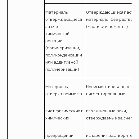
Материалы,
Отверждающиеся пастоо
отверждающиеся
материалы, без раствори
за счет
(мастики и цементы)
химической
реакции
(полимеризации,
поликонденсации
или аддитивной
полимеризации)
Материалы,
Непигментированные и
отверждаемые за
пигментированные
счет физических и
изоляционные лаки,
химических
отверждаемые за счет
превращений
испарения растворителя 