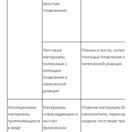
простым
плавлением
Листовые
Пленки и листы, склеенны
материалы,
помощью плавления и
склеенные с
химической реакции
помощью
плавления и
химической
реакции
Изоляционные
Материалы,
Плавкие материалы без
материалы,
отверждающиеся
наполнителя, переходящи
применяющиеся
за счет
жидкое состояние при на
в виде
физических