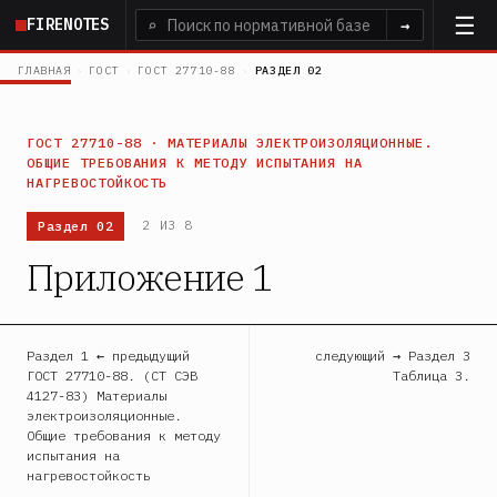
Перейти
FIRENOTES
⌕
→
к
основному
ГЛАВНАЯ
›
ГОСТ
›
ГОСТ 27710-88
›
РАЗДЕЛ 02
содержанию
ГОСТ 27710-88 · МАТЕРИАЛЫ ЭЛЕКТРОИЗОЛЯЦИОННЫЕ.
ОБЩИЕ ТРЕБОВАНИЯ К МЕТОДУ ИСПЫТАНИЯ НА
НАГРЕВОСТОЙКОСТЬ
Раздел 02
2 ИЗ 8
Приложение 1
Раздел 1 ← предыдущий
следующий → Раздел 3
ГОСТ 27710-88. (СТ СЭВ
Таблица 3.
4127-83) Материалы
электроизоляционные.
Общие требования к методу
испытания на
нагревостойкость