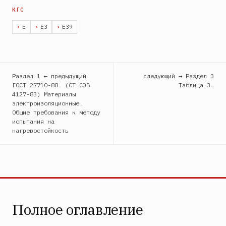
Е
Е3
Е39
Раздел 1 ← предыдущий
следующий → Раздел 3
ГОСТ 27710-88. (СТ СЭВ
Таблица 3.
4127-83) Материалы
электроизоляционные.
Общие требования к методу
испытания на
нагревостойкость
Полное оглавление