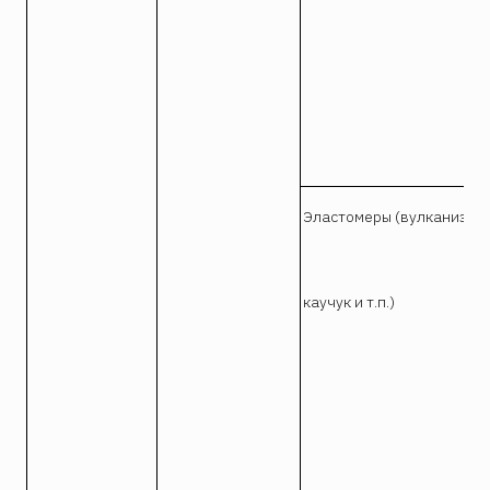
Эластомеры (вулканизир
каучук и т.п.)