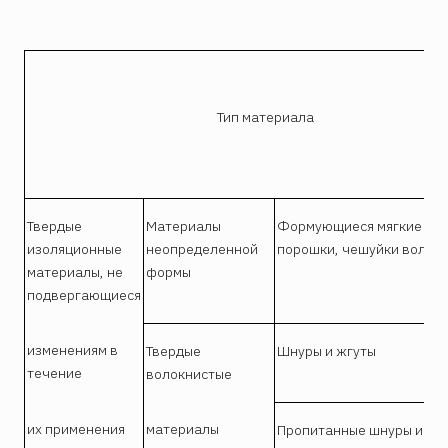
Тип материала
Твердые
Материалы
Формующиеся мягкие мас
изоляционные
неопределенной
порошки, чешуйки волок
материалы, не
формы
подвергающиеся
изменениям в
Твердые
Шнуры и жгуты
течение
волокнистые
их применения
материалы
Пропитанные шнуры и жг