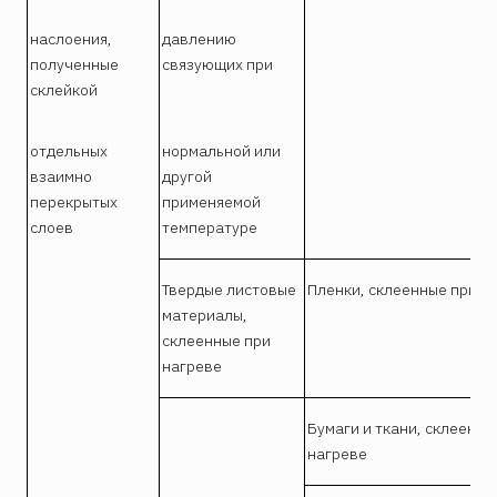
наслоения,
давлению
полученные
связующих при
склейкой
отдельных
нормальной или
взаимно
другой
перекрытых
применяемой
слоев
температуре
Твердые листовые
Пленки, склеенные при н
материалы,
склеенные при
нагреве
Бумаги и ткани, склеенны
нагреве