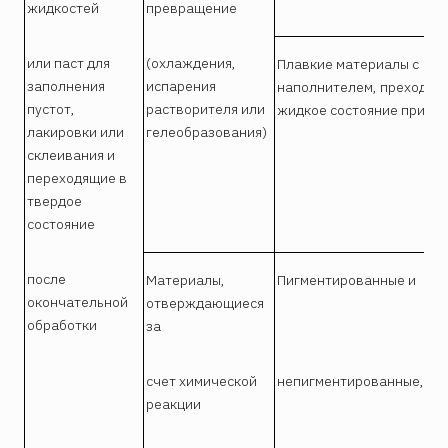
жидкостей
превращение
или паст для
(охлаждения,
Плавкие материалы с
заполнения
испарения
наполнителем, преходящ
пустот,
растворителя или
жидкое состояние при на
лакировки или
гелеобразования)
склеивания и
переходящие в
твердое
состояние
после
Материалы,
Пигментированные и
По
окончательной
отверждающиеся
см
обработки
за
счет химической
непигментированные,
реакции