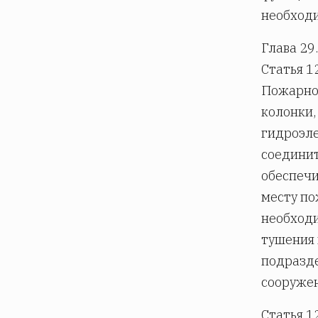
необходи
Глава 2
Статья 1
Пожарное
колонки,
гидроэле
соединит
обеспечи
месту по
необходи
тушения 
подразд
сооруже
Статья 1