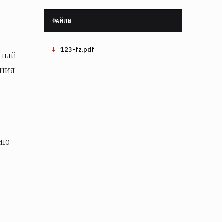
123-fz.pdf
рный
ения
нию