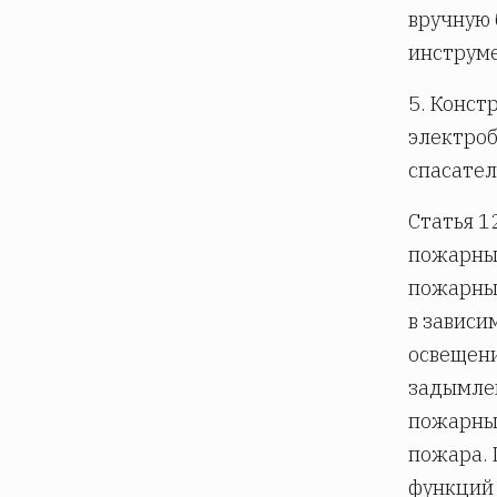
вручную 
инструме
5. Конст
электроб
спасател
Статья 1
пожарны
пожарные
в зависи
освещени
задымле
пожарных
пожара. 
функций 