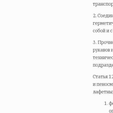
транспор
2. Соеди
герметич
собой и 
3. Прочн
рукавов 
техниче
подразде
Статья 1
и пеносм
лафетных
ф
о