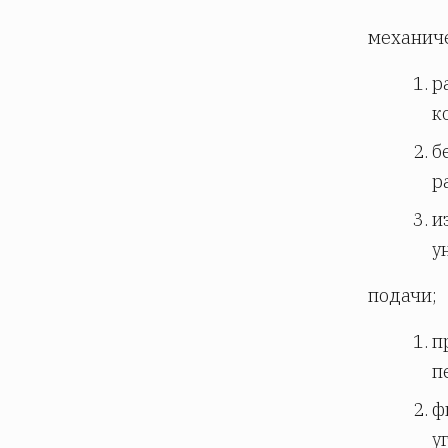
механиче
р
к
б
р
и
у
подачи;
п
п
ф
у