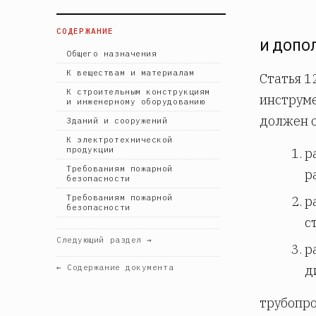
СОДЕРЖАНИЕ
И ДОПО
Общего назначения
К веществам и материалам
Статья 1
К строительным конструкциям
инструме
и инженерному оборудованию
должен о
Зданий и сооружений
К электротехнической
продукции
р
Требованиям пожарной
р
безопасности
Требованиям пожарной
р
безопасности
с
Следующий раздел →
р
← Содержание документа
д
трубопро