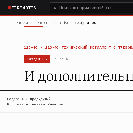
Перейти
⌕
FIRENOTES
к
основному
ГЛАВНАЯ
›
ЗАКОН
›
123-ФЗ
›
РАЗДЕЛ 05
содержанию
123-ФЗ · 123-ФЗ ТЕХНИЧЕСКИЙ РЕГЛАМЕНТ О ТРЕБОВ
Раздел 05
5 ИЗ 6
И дополнитель
Раздел 4 ← предыдущий
К производственным объектам