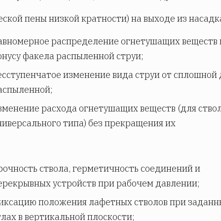
ской пены низкой кратности) на выходе из насадк
авномерное распределение огнетушащих веществ 
онусу факела распыленной струи;
есступенчатое изменение вида струи от сплошной 
аспыленной;
зменение расхода огнетушащих веществ (для ство
ниверсального типа) без прекращения их
рочность ствола, герметичность соединений и
ерекрывных устройств при рабочем давлении;
иксацию положения лафетных стволов при заданн
глах в вертикальной плоскости;