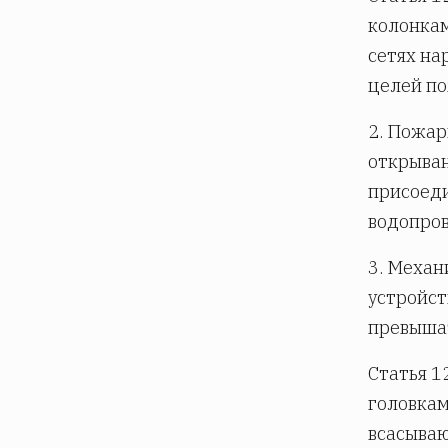
колонкам
сетях на
целей п
2. Пожар
открыван
присоеди
водопров
3. Механ
устройст
превышат
Статья 1
головкам
всасываю