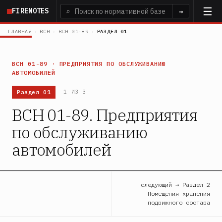
Перейти
FIRENOTES
⌕
→
к
основному
ГЛАВНАЯ
›
ВСН
›
ВСН 01-89
›
РАЗДЕЛ 01
содержанию
ВСН 01-89 · ПРЕДПРИЯТИЯ ПО ОБСЛУЖИВАНИЮ
АВТОМОБИЛЕЙ
Раздел 01
1 ИЗ 3
ВСН 01-89. Предприятия
по обслуживанию
автомобилей
следующий → Раздел 2
Помещения хранения
подвижного состава