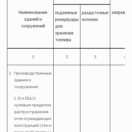
Наименование
заправщи
подземные
раздаточные
зданий и
резервуары
колонки
сооружений
для
хранения
топлива
1
2
3
4
1
Производственные
здания и
сооружения:
I, II и IIIa (с
нулевым пределом
распространения
огня ограждающих
конструкций стен и
покрытий) степени