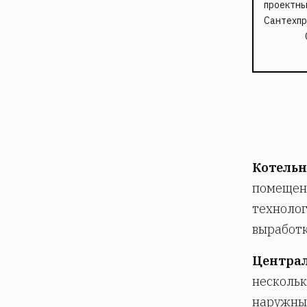
проектны
Сантехпр
Котельн
помещени
техноло
выработк
Централ
нескольк
наружны