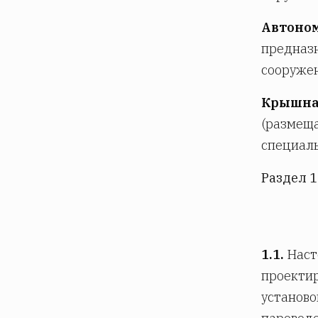
Автоном
предназн
сооружен
Крышна
(размеща
специаль
Раздел 1
1.1.
Наст
проектир
установо