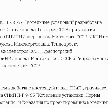
иП II-35-76 “Котельные установки” разработана
ом Сантехпроект Госстроя СССР при участии
тов ВНИПИИэнергопром Минэнерго СССР, ИКТИ им
зунова Минэнергомаша, Теплопроект
ажспецстроя СССР, Красноярский
ойНИИпроект Монтажстроя СССР и Гипротехмонт
ажспецстроя СССР.
ием в действие настоящей главы СНиП утрачивают
ва СНиП II-Г.9-65 “Котельные установки. Нормы
ования” и “Указания по проектированию котельны