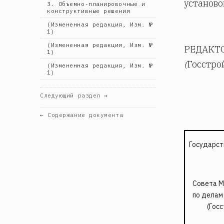
установо
3. Объемно-планировочные и
конструктивные решения
(Измененная редакция, Изм. №
1)
(Измененная редакция, Изм. №
РЕДАКТ
1)
(
Госстро
(Измененная редакция, Изм. №
1)
Следующий раздел →
← Содержание документа
Государст
Совета М
по делам
(Гос