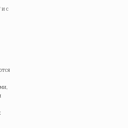
* и с
ются
ми,
и
х