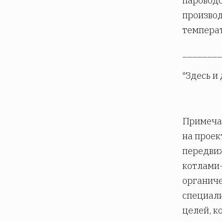
пароводо
производ
температ
________
*Здесь и
Примечан
на проек
передвиж
котлами
органиче
специал
целей, к