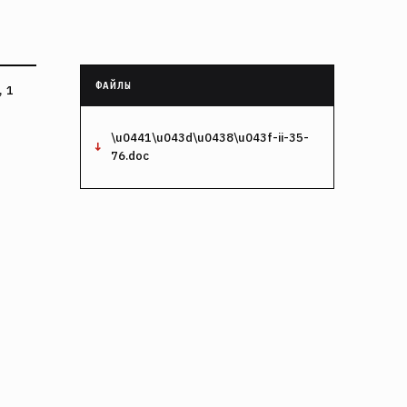
 1
\u0441\u043d\u0438\u043f-ii-35-
76.doc