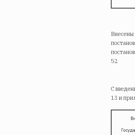
Внесены 
постанов
постанов
52
С введен
13 и при
В
Госуд