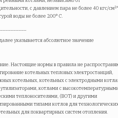
грейными котлами, независимо от
2
ительности, с давлением пара не более 40 кгс/cм
урой воды не более 200° С.
__________
 далее указывается абсолютное значение
ие. Настоящие нормы в правила не распространя
тирование котельных тепловых электростанций,
ных котельных, котельных с электродными котла
-утилизаторами, котлами с высокотемпературным
скими теплоносителями, (ВОТ) и другими
изированными типами котлов для технологически
отельных для поквартирных систем отопления.