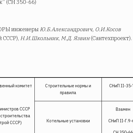
к” (СН 350-66)
ОРЫ инженеры
Ю.Б.Александрович, О.И.Косов
й СССР),
Н.И.Школьник
,
М.Д. Язвин
(Сантехпроект).
венный комитет
Строительные нормы и
СНиП II-35-
правила
инистров СССР
Взамен
 строительства
Котельные установки
СНиП II-Г.9-
строй СССР)
СН 350-66