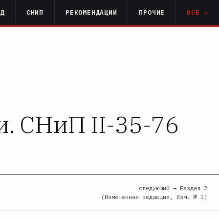
РД
СНИП
РЕКОМЕНДАЦИИ
ПРОЧИЕ
ВСЕ →
и. СНиП II-35-76
следующий → Раздел 2
(Измененная редакция, Изм. № 1)