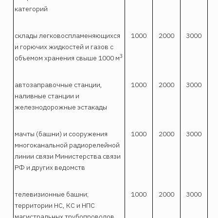
категорий
склады легковоспламеняющихся
1000
2000
3000
и горючих жидкостей и газов с
3
объемом хранения свыше 1000 м
автозаправочные станции,
1000
2000
3000
наливные станции и
железнодорожные эстакады
мачты (башни) и сооружения
1000
2000
3000
многоканальной радиорелейной
линии связи Министерства связи
РФ и других ведомств
телевизионные башни;
1000
2000
3000
территории НС, КС и НПС
магистральных трубопроводов