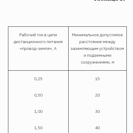
Рабочий ток в цепи
Минимальное допустимое
дистанционного питания
расстояние между
«провод-земля», А
заземляющим устройством
и подземными
сооружениями, м
0,25
15
0,50
20
1,00
30
1,50
40