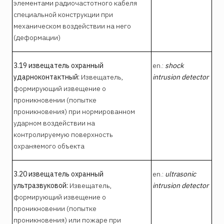
элементами радиочастотного кабеля
специальной конструкции при
механическом воздействии на него
(деформации)
3.19 извещатель охранный
en.:
shock
ударноконтактный:
Извещатель,
intrusion detector
формирующий извещение о
проникновении (попытке
проникновения) при нормированном
ударном воздействии на
контролируемую поверхность
охраняемого объекта
3.20 извещатель охранный
en.:
ultrasonic
ультразвуковой:
Извещатель,
intrusion detector
формирующий извещение о
проникновении (попытке
проникновения) или пожаре при