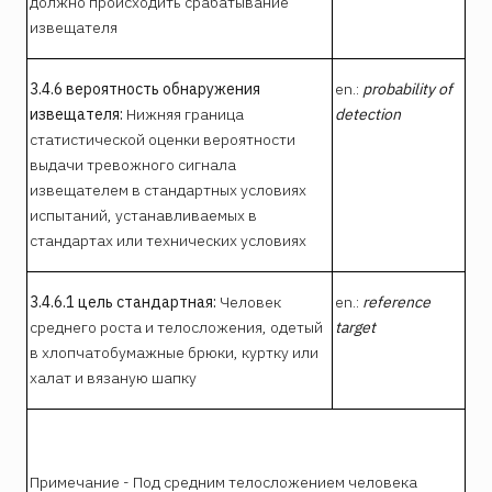
должно происходить срабатывание
извещателя
3.4.6 вероятность обнаружения
en.:
probability of
извещателя:
Нижняя граница
detection
статистической оценки вероятности
выдачи тревожного сигнала
извещателем в стандартных условиях
испытаний, устанавливаемых в
стандартах или технических условиях
3.4.6.1 цель стандартная:
Человек
en.:
reference
среднего роста и телосложения, одетый
target
в хлопчатобумажные брюки, куртку или
халат и вязаную шапку
Примечание - Под средним телосложением человека