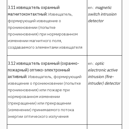
3.11 извещатель охранный
en.:
magnetic
магнитоконтактный:
Извещатель,
switch intrusion
формирующий извещение о
detector
проникновении (попытке
проникновения) при нормированном
изменении магнитного поля,
создаваемого элементами извещателя
3.12 извещатель охранный (охранно-
en.:
optic
пожарный) оптико-электронный
electronic active
активный:
Извещатель, формирующий
intrusion (fire-
извещение о проникновении (попытке
intruder) detector
проникновения) или пожаре при
нормированном изменении
(прекращении) или прекращении
(изменении) принимаемого потока
энергии оптического излучения