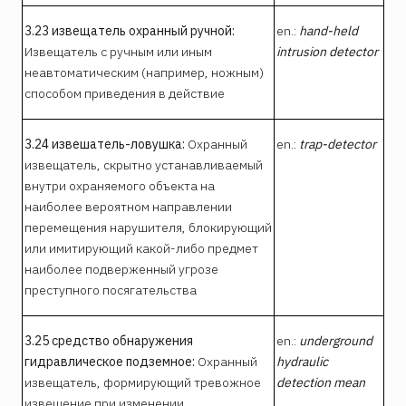
3.23 извещатель охранный ручной:
en.:
hand-held
Извещатель с ручным или иным
intrusion detector
неавтоматическим (например, ножным)
способом приведения в действие
3.24 извешатель-ловушка:
Охранный
en.:
trap-detector
извещатель, скрытно устанавливаемый
внутри охраняемого объекта на
наиболее вероятном направлении
перемещения нарушителя, блокирующий
или имитирующий какой-либо предмет
наиболее подверженный угрозе
преступного посягательства
3.25 средство обнаружения
en.:
underground
гидравлическое подземное:
Охранный
hydraulic
извещатель, формирующий тревожное
detection mean
извещение при изменении