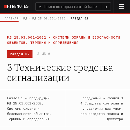
Перейти
FIRENOTES
⌕
→
к
основному
ГЛАВНАЯ
›
РД
›
РД 25.03.001-2002
›
РАЗДЕЛ 02
содержанию
РД 25.03.001-2002 · СИСТЕМЫ ОХРАНЫ И БЕЗОПАСНОСТИ
ОБЪЕКТОВ. ТЕРМИНЫ И ОПРЕДЕЛЕНИЯ
Раздел 02
2 ИЗ 6
3 Технические средства
сигнализации
Раздел 1 ← предыдущий
следующий → Раздел 3
РД 25.03.001-2002.
4 Средства контроля и
Системы охраны и
управления доступом,
безопасности объектов.
производства пояска и
Термины и определения
досмотра