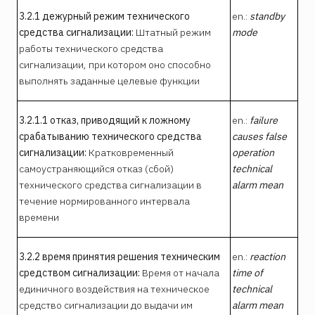
3.2.1 дежурный режим технического
en.:
standby
средства сигнализации:
Штатный режим
mode
работы технического средства
сигнализации, при котором оно способно
выполнять заданные целевые функции
3.2.1.1 отказ, приводящий к ложному
en.:
failure
срабатыванию технического средства
causes false
сигнализации:
Кратковременный
operation
самоустраняющийся отказ (сбой)
technical
технического средства сигнализации в
alarm mean
течение нормированного интервала
времени
3.2.2 время принятия решения техническим
en.:
reaction
средством сигнализации:
Время от начала
time of
единичного воздействия на техническое
technical
средство сигнализации до выдачи им
alarm mean