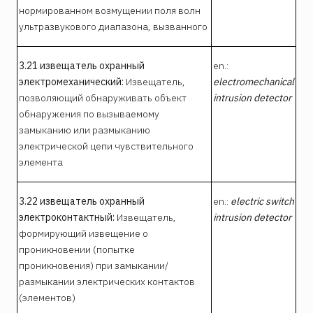
нормированном возмущении поля волн
ультразвукового диапазона, вызванного
3.21 извещатель охранный
en.:
электромеханический:
Извещатель,
electromechanical
позволяющий обнаруживать объект
intrusion detector
обнаружения по вызываемому
замыканию или размыканию
электрической цепи чувствительного
элемента
3.22 извещатель охранный
en.:
electric switch
электроконтактный:
Извещатель,
intrusion detector
формирующий извещение о
проникновении (попытке
проникновения) при замыкании/
размыкании электрических контактов
(элементов)