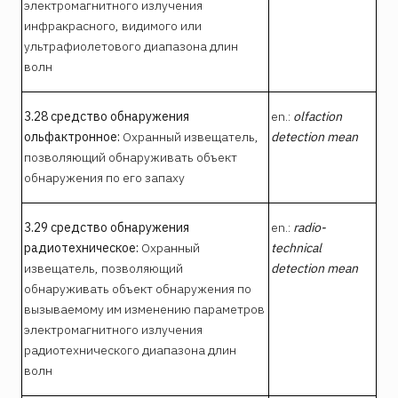
электромагнитного излучения
инфракрасного, видимого или
ультрафиолетового диапазона длин
волн
3.28 средство обнаружения
en.:
olfaction
ольфактронное:
Охранный извещатель,
detection mean
позволяющий обнаруживать объект
обнаружения по его запаху
3.29 средство обнаружения
en.:
radio-
радиотехническое:
Охранный
technical
извещатель, позволяющий
detection mean
обнаруживать объект обнаружения по
вызываемому им изменению параметров
электромагнитного излучения
радиотехнического диапазона длин
волн