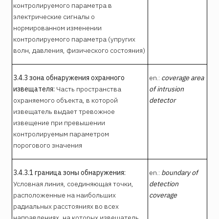
контролируемого параметра в
электрические сигналы о
нормированном изменении
контролируемого параметра (упругих
волн, давления, физического состояния)
3.4.3 зона обнаружения охранного
en.:
coverage area
извещателя:
Часть пространства
of intrusion
охраняемого объекта, в которой
detector
извещатель выдает тревожное
извещение при превышении
контролируемым параметром
порогового значения
3.4.3.1 граница зоны обнаружения:
en.:
boundary of
Условная линия, соединяющая точки,
detection
расположенные на наибольших
coverage
радиальных расстояниях во всех
направлениях, на которых извещатель