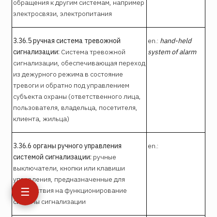
обращения к другим системам, например
электросвязи, электропитания
3.36.5 ручная система тревожной
en.:
hand-held
сигнализации:
Система тревожной
system of alarm
сигнализации, обеспечивающая переход
из дежурного режима в состояние
тревоги и обратно под управлением
субъекта охраны (ответственного лица,
пользователя, владельца, посетителя,
клиента, жильца)
3.36.6 органы ручного управления
en.:
системой сигнализации:
ручные
выключатели, кнопки или клавиши
управления, предназначенные для
☰
воздействия на функционирование
системы сигнализации