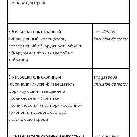
температуры фона
3.5 извещатель охранный
en.:
vibration
вибрационный:
Извещатель,
intrusion detector
позволяющий обнаруживать объект
обнаружения по вызываемой им
вибрации
3.6 извещатель охранный
en.:
gaseous
газоаналитический:
Извещатель,
intrusion detector
формирующий извещение о
проникновении (попытке
проникновения) при нормированном
изменении газового состава
окружающей среды
3.7 извещатель охранный емкостный,
en.:
inductive