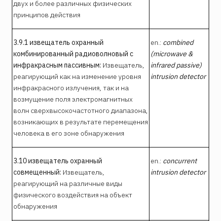
двух и более различных физических
принципов действия
3.9.1 извещатель охранный
en.:
combined
комбинированный радиоволновый с
(microwave &
инфракрасным пассивным:
Извещатель,
infrared passive)
реагирующий как на изменение уровня
intrusion detector
инфракрасного излучения, так и на
возмущение поля электромагнитных
волн сверхвысокочастотного диапазона,
возникающих в результате перемещения
человека в его зоне обнаружения
3.10
извещатель охранный
en.:
concurrent
совмещенный:
Извещатель,
intrusion detector
реагирующий на различные виды
физического воздействия на объект
обнаружения