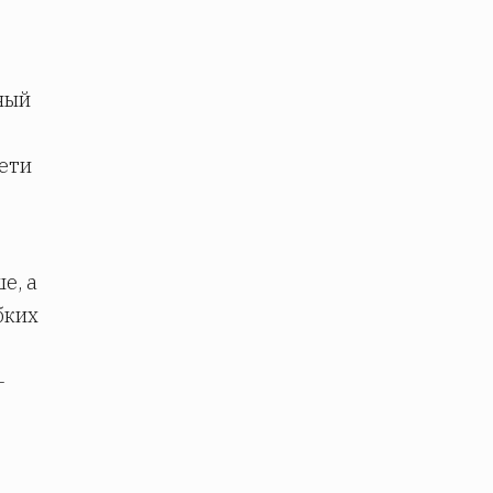
ный
ети
е, а
бких
-