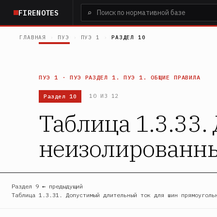
Перейти
⌕
FIRENOTES
к
основному
ГЛАВНАЯ
›
ПУЭ
›
ПУЭ 1
›
РАЗДЕЛ 10
содержанию
ПУЭ 1 · ПУЭ РАЗДЕЛ 1. ПУЭ 1. ОБЩИЕ ПРАВИЛА
Раздел 10
10 ИЗ 12
Таблица 1.3.33
неизолированны
Раздел 9 ← предыдущий
Таблица 1.3.31. Допустимый длительный ток для шин прямоуголь