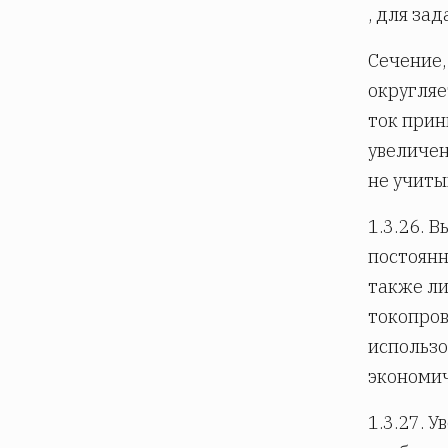
, для за
Сечение,
округляе
ток прин
увеличен
не учиты
1.3.26. 
постоянн
также ли
токопров
использо
экономич
1.3.27. 