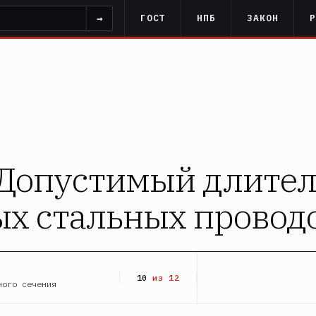
→
ГОСТ
НПБ
ЗАКОН
. Допустимый длите
х стальных провод
10
из 12
ного сечения