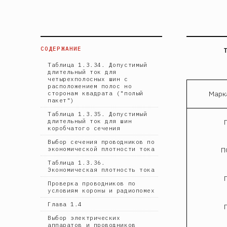
СОДЕРЖАНИЕ
Таблица 1.3.34. Допустимый
длительный ток для
четырехполосных шин с
расположением полос но
Марк
сторонам квадрата ("полый
пакет")
Таблица 1.3.35. Допустимый
длительный ток для шин
коробчатого сечения
Выбор сечения проводников по
экономической плотности тока
П
Таблица 1.3.36.
Экономическая плотность тока
Проверка проводников по
условиям короны и радиопомех
Глава 1.4
Выбор электрических
аппаратов и проводников