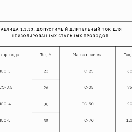
ТАБЛИЦА 1.3.33. ДОПУСТИМЫЙ ДЛИТЕЛЬНЫЙ ТОК ДЛЯ
НЕИЗОЛИРОВАННЫХ СТАЛЬНЫХ ПРОВОДОВ
а провода
Ток, А
Марка провода
Ток,
ПСО-3
23
ПС-25
60
СО-3,5
ПС-35
75
26
ПСО-4
ПС-50
90
30
ПСО-5
ПС-70
12
35