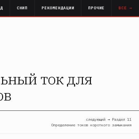
РД
СНИП
РЕКОМЕНДАЦИИ
ПРОЧИЕ
ВСЕ →
льный ток для
ов
следующий → Раздел 11
Определение токов короткого замыкания