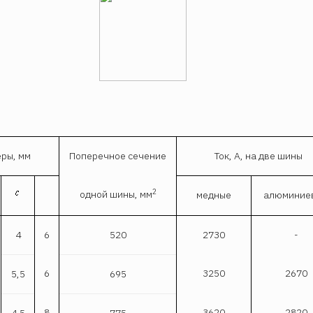
ры, мм
Поперечное сечение
Ток, А, на две шины
2
одной шины, мм
медные
алюминие
4
6
520
2730
-
6
3250
2670
5,5
695
8
3620
2820
4,5
775