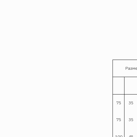
Разме
75
35
75
35
100
45