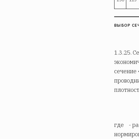
ВЫБОР СЕ
1.3.25. 
экономич
сечение
проводни
плотност
где
- р
нормиров