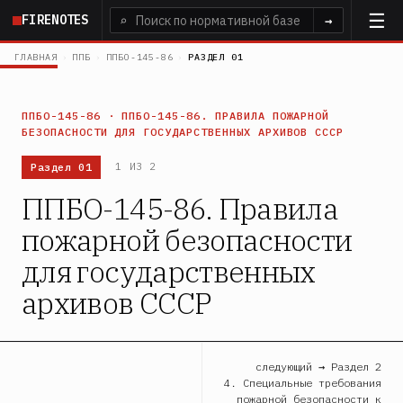
Перейти
FIRENOTES
⌕
→
к
основному
ГЛАВНАЯ
›
ППБ
›
ППБО-145-86
›
РАЗДЕЛ 01
содержанию
ППБО-145-86 · ППБО-145-86. ПРАВИЛА ПОЖАРНОЙ
БЕЗОПАСНОСТИ ДЛЯ ГОСУДАРСТВЕННЫХ АРХИВОВ СССР
Раздел 01
1 ИЗ 2
ППБО-145-86. Правила
пожарной безопасности
для государственных
архивов СССР
следующий → Раздел 2
4. Специальные требования
пожарной безопасности к