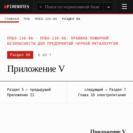
Перейти
FIRENOTES
⌕
→
к
основному
ГЛАВНАЯ
›
ППБ
›
ППБО-136-86
›
РАЗДЕЛ 06
содержанию
ППБО-136-86 · ППБО-136-86. ПРАВИЛА ПОЖАРНОЙ
БЕЗОПАСНОСТИ ДЛЯ ПРЕДПРИЯТИЙ ЧЕРНОЙ МЕТАЛЛУРГИИ
Раздел 06
6 ИЗ 7
Приложение V
Раздел 5 ← предыдущий
следующий → Раздел 7
Приложение II
Глава 10 электропитание
Приложение V