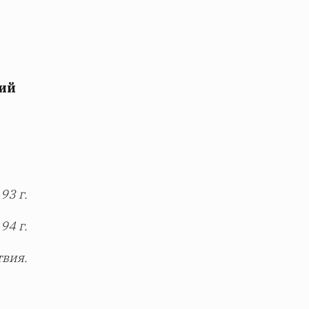
ний
93 г.
94 г.
твия.