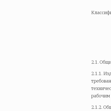
Классифи
2.1. Общ
2.1.1. И
требован
техничес
рабочим 
2.1.2. О