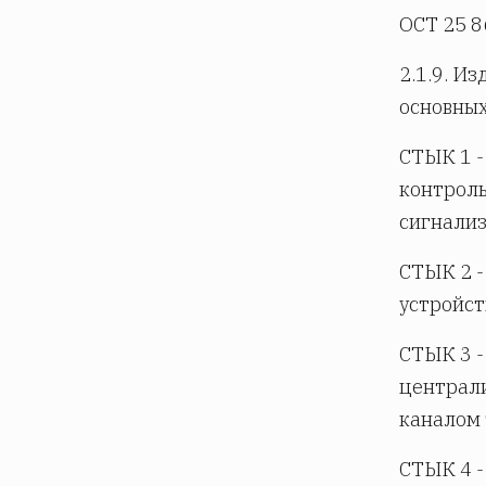
ОСТ 25 8
2.1.9. И
основных
СТЫК 1 -
контрол
сигнализ
СТЫК 2 -
устройст
СТЫК 3 -
централ
каналом 
СТЫК 4 