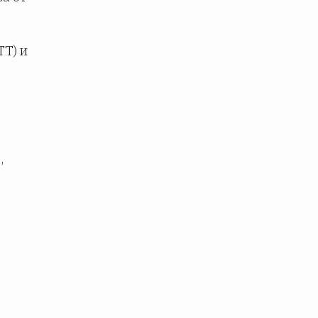
ТТ) и
,