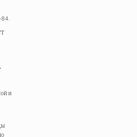
-84.
СТ
Т
ной и
ды
по