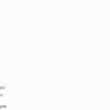
 по
е.
ии -