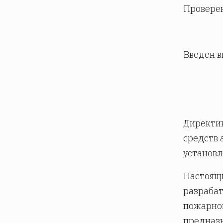
Проверен
Введен 
Директи
средств 
установле
Настоящи
разрабат
пожарной
предназн