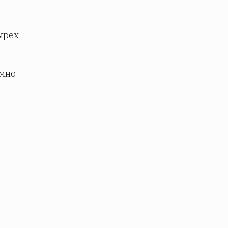
ырех
мно-