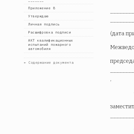
Приложение 8
________
Утверждаю
________
Личная подпись
(дата пр
Расшифровка подписи
АКТ квалификационных
испытаний пожарного
Межведом
автомобиля
председ
← Содержание документа
________
,
замести
________