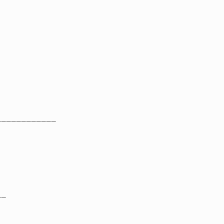
____________
__