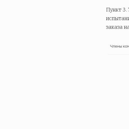
Пункт 3.
испытани
заказа н
Члены ко