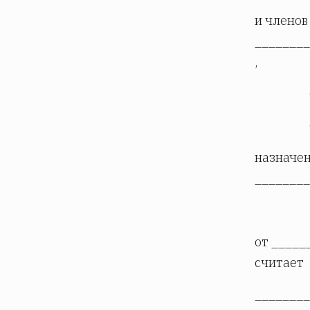
и членов
________
,
назначен
________
от _____
считает
________