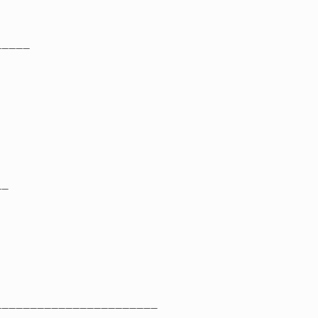
_____
__
_______________________