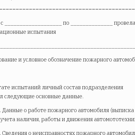
_________________________________________
 с ___________________ по ______________ провел
тационные испытания
____________________________________________
ование и условное обозначение пожарного автомоб
тате испытаний личный состав подразделения
л следующие основные данные.
. Данные о работе пожарного автомобиля (выписка
учета наличия, работы и движения автомототехник
. Сведения о неисправностях пожарного автомобил