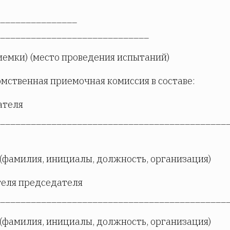
_______________
_____________________________
иемки) (место проведения испытаний)
ственная приемочная комиссия в составе:
ателя
____________________________________________
(фамилия, инициалы, должность, организация)
теля председателя
____________________________________________
(фамилия, инициалы, должность, организация)