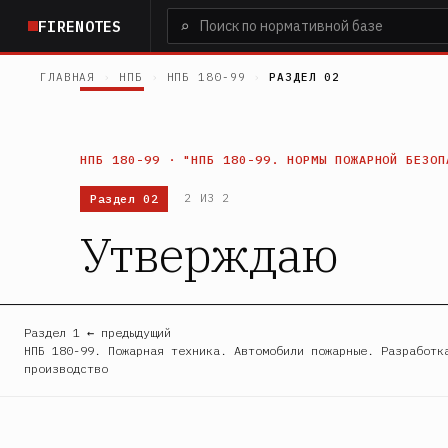
Перейти
⌕
FIRENOTES
к
основному
ГЛАВНАЯ
›
НПБ
›
НПБ 180-99
›
РАЗДЕЛ 02
содержанию
НПБ 180-99 · "НПБ 180-99. НОРМЫ ПОЖАРНОЙ БЕЗОП
Раздел 02
2 ИЗ 2
Утверждаю
Раздел 1 ← предыдущий
НПБ 180-99. Пожарная техника. Автомобили пожарные. Разработк
производство