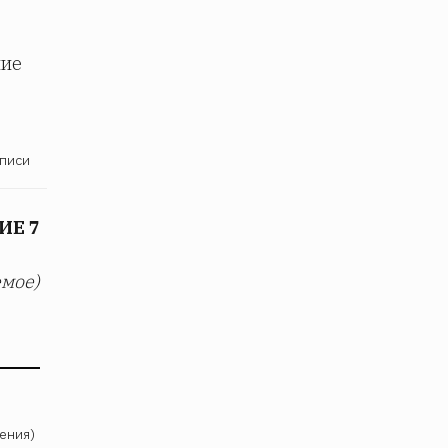
чие
писи
ИЕ 7
мое)
ения)