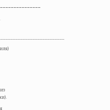
_______________
а
___________________________
иля)
 из
и).
я