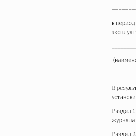
_______
в период
эксплуа
________
(наимен
В резуль
установи
Раздел 1
журнала 
Раздел 2