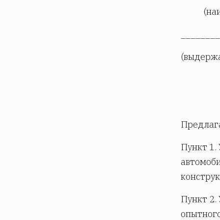
(на
________
(выдерж
Предлага
Пункт 1.
автомоби
конструк
Пункт 2.
опытного