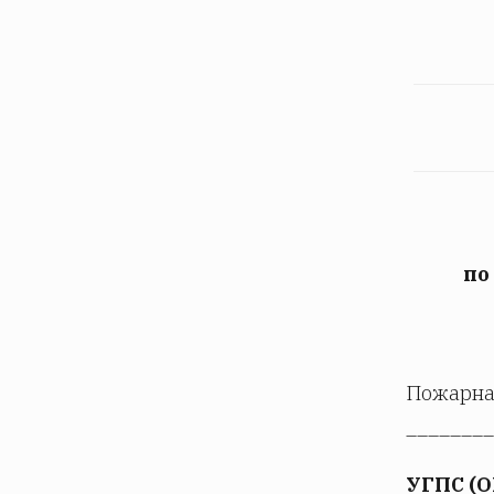
по
Пожарная
________
УГПС (О