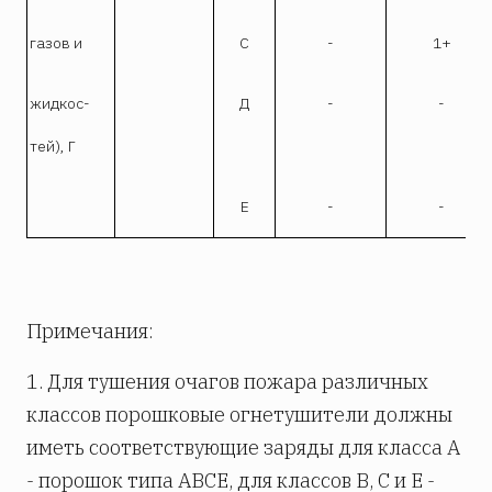
газов и
С
-
1+
жидкос-
Д
-
-
тей), Г
Е
-
-
Примечания:
1. Для тушения очагов пожара различных
классов порошковые огнетушители должны
иметь соответствующие заряды для класса А
- порошок типа АВСЕ, для классов В, С и Е -