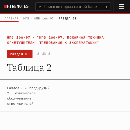
Перейти
FIRENOTES
⌕
→
к
основному
ГЛАВНАЯ
›
НПБ
›
НПБ 166-97
›
РАЗДЕЛ 03
содержанию
НПБ 166-97 · "НПБ 166-97. ПОЖАРНАЯ ТЕХНИКА.
ОГНЕТУШИТЕЛИ. ТРЕБОВАНИЯ К ЭКСПЛУАТАЦИИ"
Раздел 03
3 ИЗ 3
Таблица 2
Раздел 2 ← предыдущий
7. Техническое
обслуживание
огнетушителей