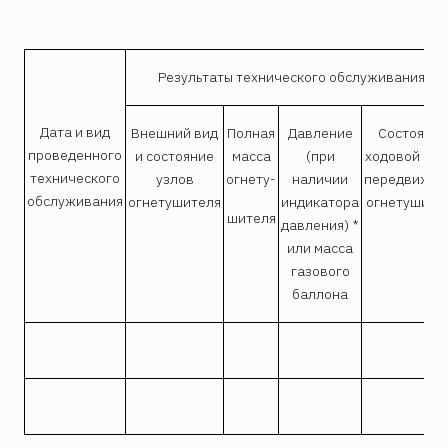
Результаты технического обслуживания ог
Дата и вид
Внешний вид
Полная
Давление
Состояние
проведенного
и состояние
масса
(при
ходовой час
технического
узлов
огнету-
наличии
передвижно
обслуживания
огнетушителя
индикатора
огнетушите
шителя
давления) *
или масса
газового
баллона