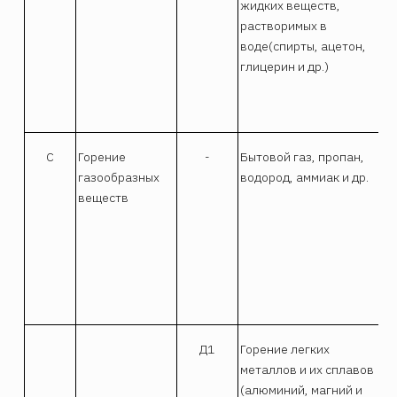
жидких веществ,
сп
растворимых в
пе
воде(спирты, ацетон,
ме
глицерин и др.)
во
по
и 
С
Горение
-
Бытовой газ, пропан,
Об
газообразных
водород, аммиак и др.
фл
веществ
га
со
ти
во
ох
об
Д1
Горение легких
Сп
металлов и их сплавов
по
(алюминий, магний и