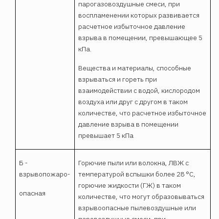
парогазовоздушные смеси, при
воспламенении которых развивается
расчетное избыточное давление
взрыва в помещении, превышающее 5
кПа.
Вещества и материалы, способные
взрываться и гореть при
взаимодействии с водой, кислородом
воздуха или друг с другом в таком
количестве, что расчетное избыточное
давление взрыва в помещении
превышает 5 кПа
Б -
Горючие пыли или волокна, ЛВЖ с
взрывопожаро-
температурой вспышки более 28 °С,
горючие жидкости (ГЖ) в таком
опасная
количестве, что могут образовываться
взрывоопасные пылевоздушные или
паровоздушные смеси, при