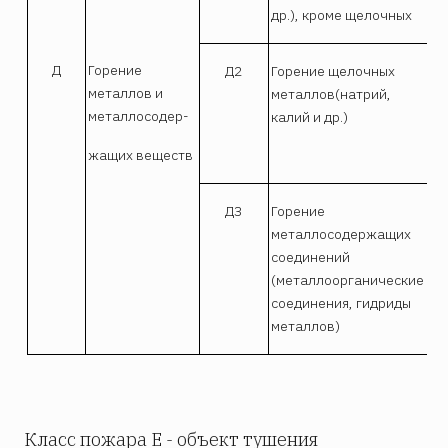
др.), кроме щелочных
Д
Горение
Д2
Горение щелочных
Сп
металлов и
металлов(натрий,
по
металлосодер-
калий и др.)
жащих веществ
ДЗ
Горение
Сп
металлосодержащих
по
соединений
(металлоорганические
соединения, гидриды
металлов)
Класс пожара Е - объект тушения