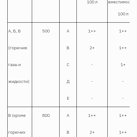
100 л
вместимость
100 л
А, Б, В
500
А
1++
1++
(горючие
В
2+
1++
газы и
С
-
1+
жидкости)
Д
-
-
Е
-
-
В (кроме
800
А
1++
1++
горючих
В
2+
1++