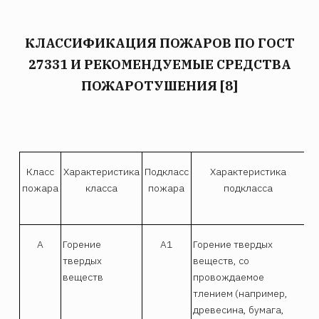
КЛАССИФИКАЦИЯ ПОЖАРОВ ПО ГОСТ
27331 И РЕКОМЕНДУЕМЫЕ СРЕДСТВА
ПОЖАРОТУШЕНИЯ [8]
Класс
Характеристика
Подкласс
Характеристика
пожара
класса
пожара
подкласса
А
Горение
А1
Горение твердых
Во
твердых
веществ, со
см
веществ
провождаемое
хл
тлением (например,
ти
древесина, бумага,