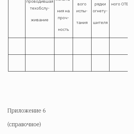
проводившая
вого
рядки
ного ОТВ
техобслу-
ния на
испы-
огнету-
проч-
живание
тания
шителя
ность
Приложение 6
(справочное)