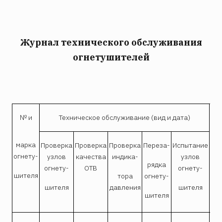
Журнал технического обслуживания
огнетушителей
№ и
Техническое обслуживание (вид и дата)
За
марка
о 
Проверка
Проверка
Проверка
Переза-
Испытание
огнету-
узлов
качества
индика-
узлов
ч
рядка
огнету-
ОТВ
огнету-
шителя
со
тора
огнету-
шителя
давления
шителя
шителя