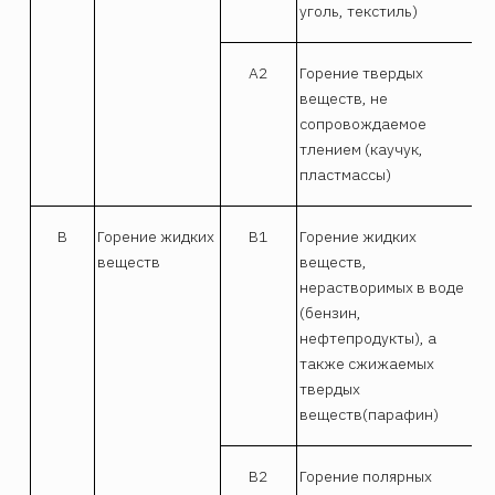
уголь, текстиль)
А2
Горение твердых
Вс
веществ, не
ог
сопровождаемое
ср
тлением (каучук,
пластмассы)
В
Горение жидких
В1
Горение жидких
Пе
веществ
веществ,
ме
нерастворимых в воде
во
(бензин,
по
нефтепродукты), а
и 
также сжижаемых
твердых
веществ(парафин)
В2
Горение полярных
Пе