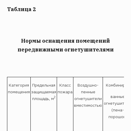
Таблица 2
Нормы оснащения помещений
передвижными огнетушителями
Категория
Предельная
Класс
Воздушно-
Комбиниро-
помещения
защищаемая
пожара
пенные
ванные
2
площадь, м
огнетушители
огнетушител
вместимостью
(пена-
порошок)