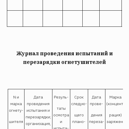
Журнал проведения испытаний и
перезарядки огнетушителей
N и
Дата
Резуль-
Срок
Дата
Марка
марка
проведения
cледую-
прове-
(концент-
таты
огнету-
испытания и
осмотра
щего
дения
рация)
перезарядки;
шителя
и
плано-
переза-
заряжен-
организация,
испыта-