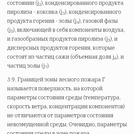
состоянии (j
), конденсированного продукта
2
пиролиза - коксика (j
), конденсированного
3
продукта горения - золы (j
), газовой фазы
4
(j
), включающей в себя компоненты воздуха,
5
и газообразных продуктов пиролиза (j
), и
5
дисперсных продуктов горения, которые
состоят из частиц сажи (объемная доля j
), и
6
частиц золы (j
).
7
3.9. Границей зоны лесного пожара Г
называется поверхность, на которой
параметры состояния среды (температура,
скорость ветра, концентрации компонентов)
не отличаются от параметров состояния
невозмущенной среды. Очевидно, параметры
состояния среды в зоне пожара