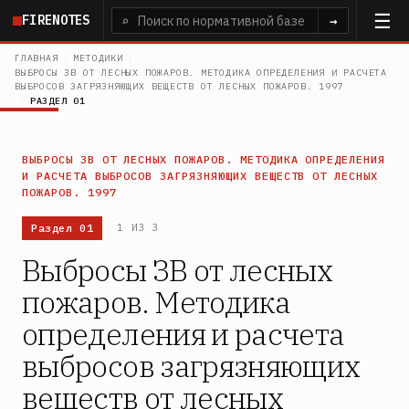
Перейти
FIRENOTES
⌕
→
к
основному
ГЛАВНАЯ
›
МЕТОДИКИ
›
ВЫБРОСЫ ЗВ ОТ ЛЕСНЫХ ПОЖАРОВ. МЕТОДИКА ОПРЕДЕЛЕНИЯ И РАСЧЕТА
содержанию
ВЫБРОСОВ ЗАГРЯЗНЯЮЩИХ ВЕЩЕСТВ ОТ ЛЕСНЫХ ПОЖАРОВ. 1997
›
РАЗДЕЛ 01
ВЫБРОСЫ ЗВ ОТ ЛЕСНЫХ ПОЖАРОВ. МЕТОДИКА ОПРЕДЕЛЕНИЯ
И РАСЧЕТА ВЫБРОСОВ ЗАГРЯЗНЯЮЩИХ ВЕЩЕСТВ ОТ ЛЕСНЫХ
ПОЖАРОВ. 1997
Раздел 01
1 ИЗ 3
Выбросы ЗВ от лесных
пожаров. Методика
определения и расчета
выбросов загрязняющих
веществ от лесных