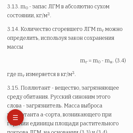
3.13. m
- запас ЛГМ в абсолютно сухом
0
2
состоянии, кг/м
.
3.14. Количество сгоревшего ЛГМ m
можно
г
определить, используя закон сохранения
массы
m
= m
- m
. (3.4)
г
0
н
2
где m
измеряется в кг/м
.
г
3.15. Поллютант - вещество, загрязняющее
среду обитания. Русский синоним этого
слова - загрязнитель. Масса выброса
поллютанта a-сорта, возникающего при
☰
горении единицы площади растительного
покрова ЛГМ, на основании (3.3) и (3.4)