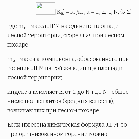
[K
] = кг/кг, a = 1, 2, ..., N, (3.2)
a
где m
- масса ЛГМ на единице площади
г
лесной территории, сгоревшая при лесном
пожаре;
m
- масса a-компонента, образованного при
a
горении ЛГМ на той же единице площади
лесной территории;
индекс a изменяется от 1 до N, где N - общее
число поллютантов (вредных веществ),
возникающих при лесном пожаре.
Если известна химическая формула ЛГМ, то
при организованном горении можно