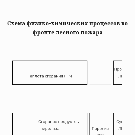
Схема физико-химических процессов во
фронте лесного пожара
Прогрев
Теплота сгорания ЛГМ
ЛГМ
Сгорание продуктов
Сушка
пиролиза
Пиролиз
ЛГМ