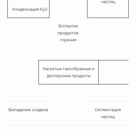
частиц
Конденсация Н
О
2
Всплытие
продуктов
горения
Нагретые газообразные и
дисперсные продукты
Выпадение осадков
Сегментация
частиц