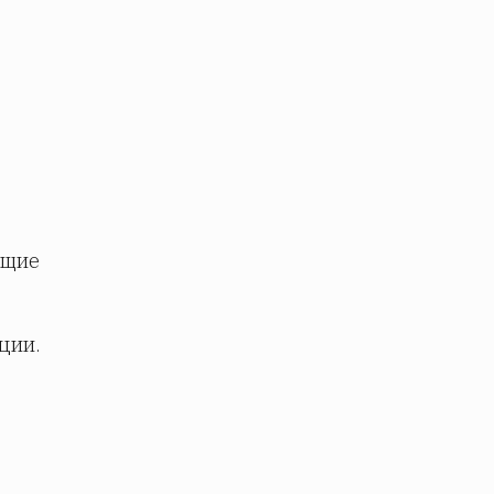
ющие
ции.