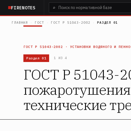
Перейти
⌕
FIRENOTES
к
основному
ГЛАВНАЯ
›
ГОСТ
›
ГОСТ Р 51043-2002
›
РАЗДЕЛ 01
содержанию
ГОСТ Р 51043-2002 · УСТАНОВКИ ВОДЯНОГО И ПЕННО
Раздел 01
1 ИЗ 4
ГОСТ Р 51043-20
пожаротушения 
технические тр