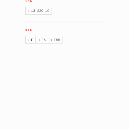
13.220.10
Г
Г8
Г88