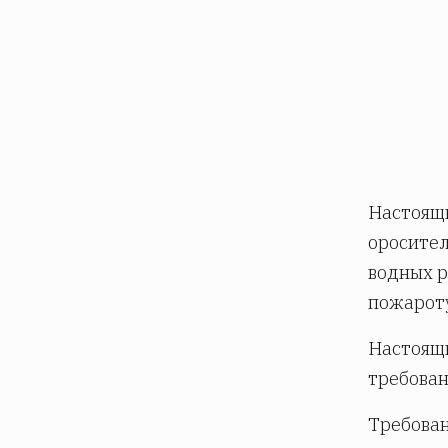
Настоящи
оросител
водных р
пожароту
Настоящи
требован
Требования