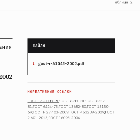
Таблица 2
ШЕНИЯ
gost-r-51043-2002.pdf
2002
ГОСТ 12.2.003-91
;ГОСТ 6211-81;ГОСТ 6357-
81;ГОСТ 6424-73;ГОСТ 13682-80;ГОСТ 15150-
69;ГОСТ Р 27.403-2009;ГОСТ Р 53289-2009;ГОСТ
2.601-2013;ГОСТ 16093-2004