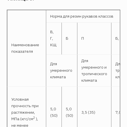
Норма для резин рукавов классов
В,
Г,
Б
П
Б, В, 
Наименование
КЩ
показателя
Для
Для
Для
умеренного и
умеренного
тропи
тропического
климата
клима
климата
Условная
прочность при
5,0
5,0
растяжении,
3,5 (35)
7,0 (7
(50)
(50)
2
МПа (кгс/см
),
не менее