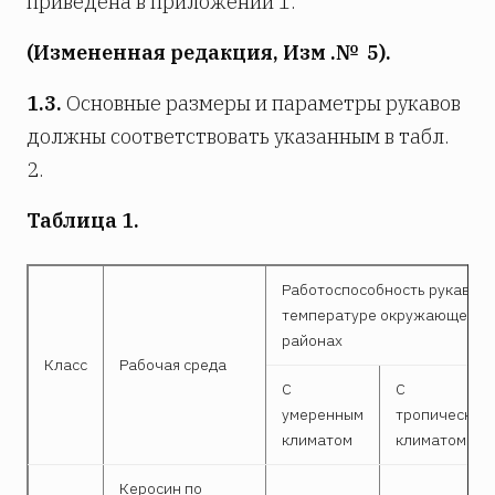
приведена в приложении 1.
(Измененная редакция, Изм .№ 5).
1.3.
Основные размеры и параметры рукавов
должны соответствовать указанным в табл.
2.
Таблица 1.
Работоспособность рукавов 
температуре окружающего в
районах
Класс
Рабочая среда
С
С
умеренным
тропическим
климатом
климатом
Керосин по