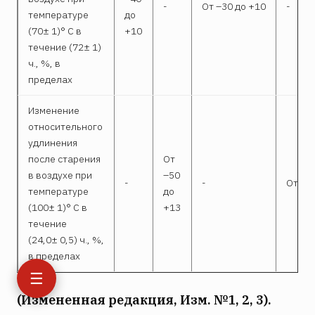
-
От –30 до +10
-
температуре
до
(70± 1)° С в
+10
течение (72± 1)
ч., %, в
пределах
Изменение
относительного
удлинения
после старения
От
в воздухе при
–50
-
-
От –5
температуре
до
(100± 1)° С в
+13
течение
(24,0± 0,5) ч., %,
в пределах
☰
(Измененная редакция, Изм. №1, 2, 3).