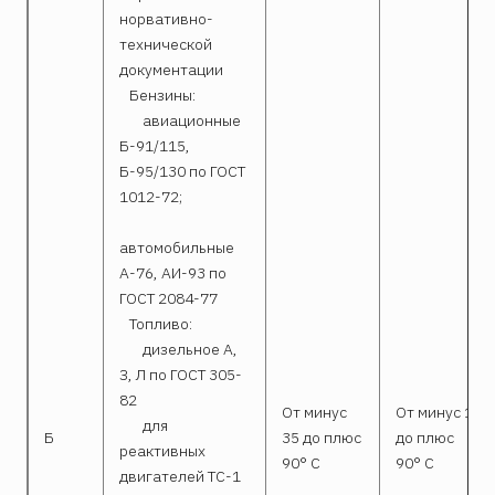
норвативно-
технической
документации
Бензины:
авиационные
Б-91/115,
Б-95/130 по ГОСТ
1012-72;
автомобильные
А-76, АИ-93 по
ГОСТ 2084-77
Топливо:
дизельное А,
З, Л по ГОСТ 305-
82
От минус
От минус 10
для
Б
35 до плюс
до плюс
реактивных
90° С
90° С
двигателей ТС-1