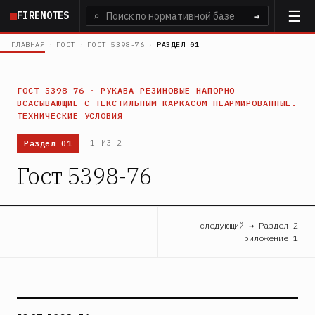
Перейти
FIRENOTES
⌕
→
к
основному
ГЛАВНАЯ
›
ГОСТ
›
ГОСТ 5398-76
›
РАЗДЕЛ 01
содержанию
ГОСТ 5398-76 · РУКАВА РЕЗИНОВЫЕ НАПОРНО-
ВСАСЫВАЮЩИЕ С ТЕКСТИЛЬНЫМ КАРКАСОМ НЕАРМИРОВАННЫЕ.
ТЕХНИЧЕСКИЕ УСЛОВИЯ
Раздел 01
1 ИЗ 2
Гост 5398-76
следующий → Раздел 2
Приложение 1