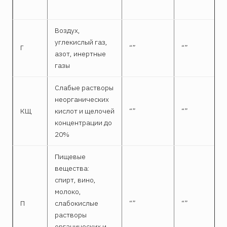
Воздух,
углекислый газ,
Г
“”
“”
азот, инертные
газы
Слабые растворы
неорганических
КЩ
кислот и щелочей
“”
“”
концентрации до
20%
Пищевые
вещества:
спирт, вино,
молоко,
П
слабокислые
“”
“”
растворы
органических и