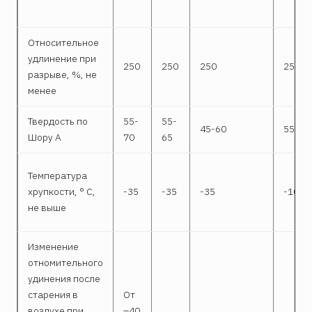
Относительное
удлинение при
250
250
250
250
разрыве, %, не
менее
Твердость по
55-
55-
45-60
55-70
Шору А
70
65
Температура
хрупкости, ° С,
-35
-35
-35
-10
не выше
Изменение
отномительного
удинения после
старения в
От
воздухе при
–40