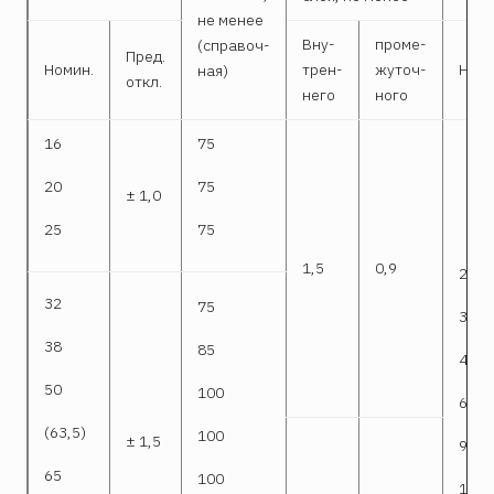
не менее
Вну-
проме-
(справоч-
Пред.
Номин.
трен-
жуточ-
Номи
ная)
откл.
него
ного
16
75
20
75
± 1,0
25
75
1,5
0,9
2000
32
75
3000
38
85
4000
50
100
6000
(63,5)
100
± 1,5
9000
65
100
1000