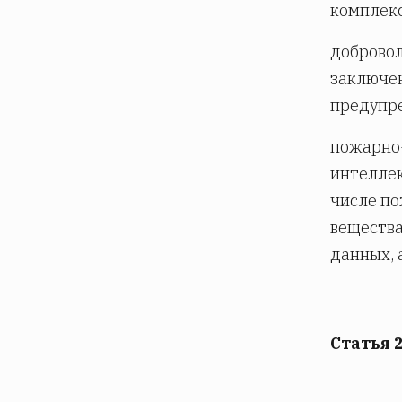
комплек
добровол
заключен
предупре
пожарно-
интеллек
числе по
вещества
данных, 
Статья 