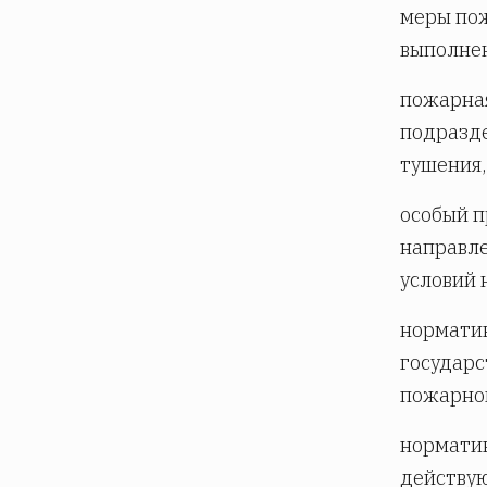
меры пож
выполнен
пожарная
подразде
тушения,
особый п
направле
условий 
норматив
государс
пожарной
норматив
действую