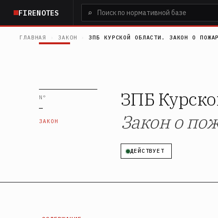
Перейти
⌕
FIRENOTES
к
основному
ГЛАВНАЯ
›
ЗАКОН
›
ЗПБ КУРСКОЙ ОБЛАСТИ. ЗАКОН О ПОЖА
содержанию
ЗПБ Курск
N°
—
Закон о по
ЗАКОН
ДЕЙСТВУЕТ