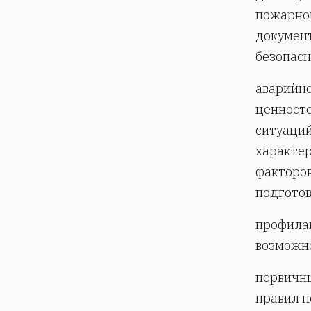
пожарной
документ
безопасн
аварийно
ценносте
ситуаций
характер
факторов
подготов
профилак
возможно
первичны
правил п