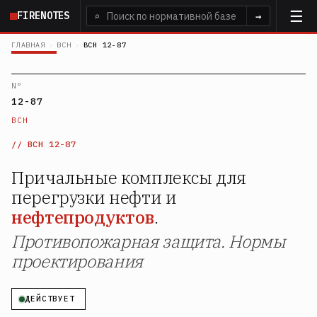
Перейти
FIRENOTES
⌕
→
к
основному
ГЛАВНАЯ
›
ВСН
›
ВСН 12-87
содержанию
N°
12-87
ВСН
ВСН 12-87
Причальные комплексы для
перегрузки нефти и
нефтепродуктов
.
Противопожарная защита. Нормы
проектирования
ДЕЙСТВУЕТ