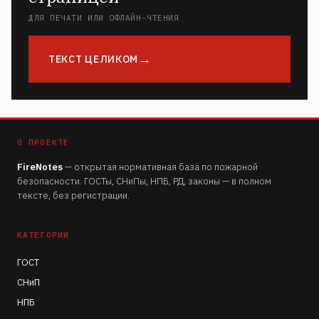
ДЛЯ ПЕЧАТИ ИЛИ ОФЛАЙН-ЧТЕНИЯ
ТЕКСТ ЦЕЛИКОМ
О ПРОЕКТЕ
FireNotes
— открытая нормативная база по пожарной
безопасности. ГОСТы, СНиПы, НПБ, РД, законы — в полном
тексте, без регистрации.
КАТЕГОРИИ
ГОСТ
СНиП
НПБ