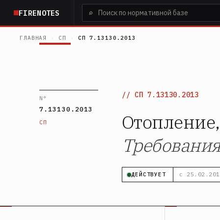
Перейти
⌕
FIRENOTES
к
основному
ГЛАВНАЯ
›
СП
›
СП 7.13130.2013
содержанию
СП 7.13130.2013
N°
7.13130.2013
Отопление,
СП
Требования
ДЕЙСТВУЕТ
с 25.02.201