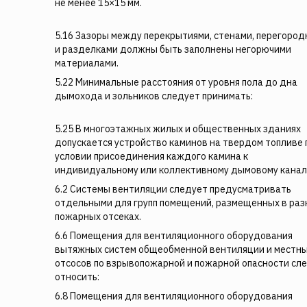
не менее 15×15 мм.
5.16 Зазоры между перекрытиями, стенами, перегород
и разделками должны быть заполнены негорючими
материалами.
5.22 Минимальные расстояния от уровня пола до дна
дымохода и зольников следует принимать:
5.25 В многоэтажных жилых и общественных зданиях
допускается устройство каминов на твердом топливе 
условии присоединения каждого камина к
индивидуальному или коллективному дымовому канал
6.2 Системы вентиляции следует предусматривать
отдельными для групп помещений, размещенных в раз
пожарных отсеках.
6.6 Помещения для вентиляционного оборудования
вытяжных систем общеобменной вентиляции и местн
отсосов по взрывопожарной и пожарной опасности сл
относить:
6.8 Помещения для вентиляционного оборудования