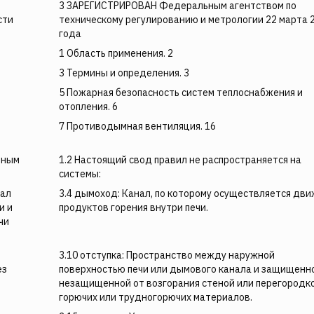
3 ЗАРЕГИСТРИРОВАН Федеральным агентством по
сти
техническому регулированию и метрологии 22 марта 
года
1 Область применения. 2
3 Термины и определения. 3
5 Пожарная безопасность систем теплоснабжения и
отопления. 6
7 Противодымная вентиляция. 16
вным
1.2 Настоящий свод правил не распространяется на
системы:
нал
3.4 дымоход: Канал, по которому осуществляется дв
и и
продуктов горения внутри печи.
чи
3.10 отступка: Пространство между наружной
ез
поверхностью печи или дымового канала и защищенн
незащищенной от возгорания стеной или перегородко
горючих или трудногорючих материалов.