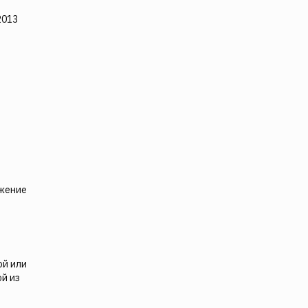
2013
ижение
ой или
й из