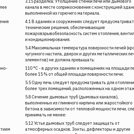
3.15 разделка: Утолщение стенки печи или дымового
олее
канала в месте соприкосновения с конструкцией здан
выполненной из горючего материала.
щения
4.1 В зданиях и сооружениях следует предусматриват
технические решения, обеспечивающие
пожаровзрывобезопасность систем отопления, венти
и кондиционирования.
5.4 Максимальная температура поверхности печей (кр
чугунного настила, дверок и других металлических пе
элементов) не должна превышать:
рно-
110 °С - в других зданиях и помещениях на площади п
более 15 % от общей площади поверхности печи;
5.5 Одну печь следует предусматривать для отоплени
более трех помещений, расположенных на одном этаж
5.8 Сечение дымовых труб (дымовых каналов),
выполненных из глиняного кирпича или жаростойкого
бетона в зависимости от тепловой мощности печи, сл
принимать не менее:
5.12 Устья дымовых труб следует защищать от
стием
атмосферных осадков. Зонты, дефлекторы и другие