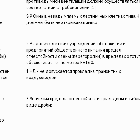
противодымной вентиляции должно осуществляться 
соответствии с требованиями [1].
8.9 Окна в незадымляемых лестничных клетках типа Н
ое
должны быть неоткрывающимися.
2 В зданиях детских учреждений, общежитий и
т
предприятий общественного питания предел
бы)
огнестойкости стены (перегородки) в пределах отсту
обеспечивается не менее REI 60.
 стен
1 НД - не допускается прокладка транзитных
ется
воздуховодов.
ных
3 Значения предела огнестойкости приведены в табл
виде дроби:
во