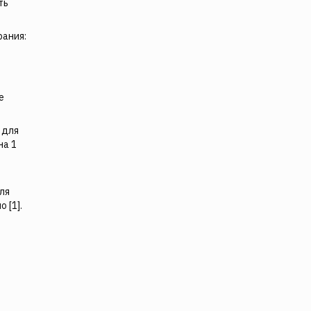
ть
рания:
е
 для
на 1
ля
 [1].