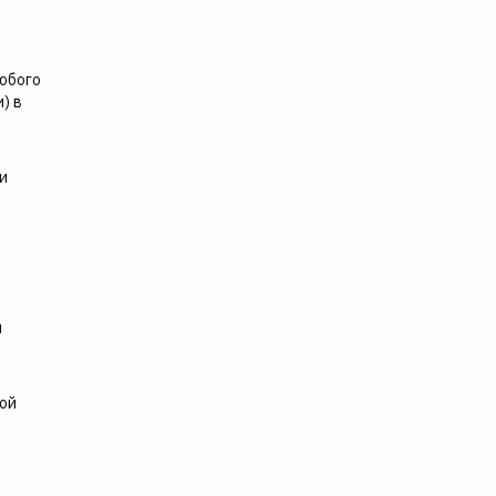
юбого
) в
и
и
ной