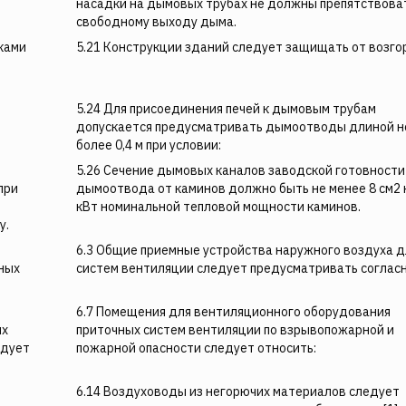
насадки на дымовых трубах не должны препятствова
свободному выходу дыма.
ками
5.21 Конструкции зданий следует защищать от возго
5.24 Для присоединения печей к дымовым трубам
допускается предусматривать дымоотводы длиной н
более 0,4 м при условии:
5.26 Сечение дымовых каналов заводской готовности
при
дымоотвода от каминов должно быть не менее 8 см2 
кВт номинальной тепловой мощности каминов.
у.
6.3 Общие приемные устройства наружного воздуха д
ных
систем вентиляции следует предусматривать согласно
6.7 Помещения для вентиляционного оборудования
ых
приточных систем вентиляции по взрывопожарной и
едует
пожарной опасности следует относить:
6.14 Воздуховоды из негорючих материалов следует