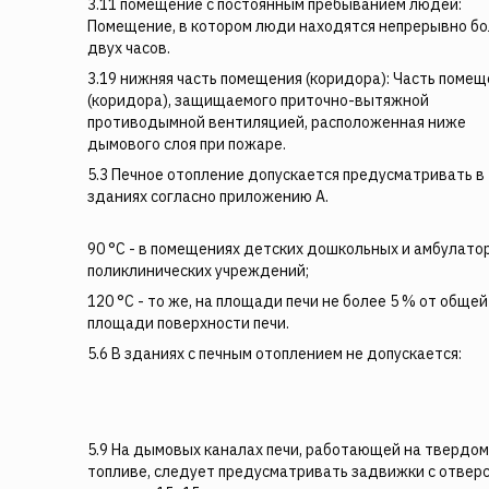
3.11 помещение с постоянным пребыванием людей:
Помещение, в котором люди находятся непрерывно б
двух часов.
3.19 нижняя часть помещения (коридора): Часть поме
(коридора), защищаемого приточно-вытяжной
противодымной вентиляцией, расположенная ниже
дымового слоя при пожаре.
5.3 Печное отопление допускается предусматривать в
зданиях согласно приложению А.
90 °С - в помещениях детских дошкольных и амбулато
поликлинических учреждений;
120 °С - то же, на площади печи не более 5 % от общей
площади поверхности печи.
5.6 В зданиях с печным отоплением не допускается:
5.9 На дымовых каналах печи, работающей на твердом
топливе, следует предусматривать задвижки с отвер