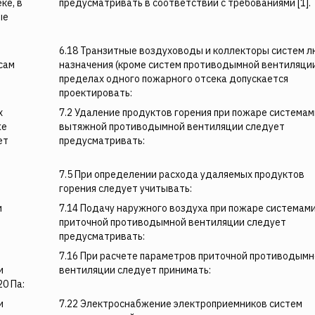
ке, в
предусматривать в соответствии с требованиями [1].
ые
6.18 Транзитные воздуховоды и коллекторы систем л
сам
назначения (кроме систем противодымной вентиляции
пределах одного пожарного отсека допускается
проектировать:
х
7.2 Удаление продуктов горения при пожаре системам
же
вытяжной противодымной вентиляции следует
ет
предусматривать:
7.5 При определении расхода удаляемых продуктов
горения следует учитывать:
и
7.14 Подачу наружного воздуха при пожаре системам
приточной противодымной вентиляции следует
предусматривать:
7.16 При расчете параметров приточной противодым
и
вентиляции следует принимать:
0 Па:
и
7.22 Электроснабжение электроприемников систем