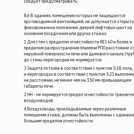
следует предусматривать:
8.6 В зданиях, помещения которых не защищаются
противодымной вентиляцией, не допускается открыт
фиксированное положение дверей лифтовых шахт на
основном посадочном или других этажах.
1 Для стен с пределом огнестойкости REI 60 и более и
пределом распространения пламени РП0 расстояние о
наружной поверхности печи или дымового канала (тру
до стены перегородки не нормируется.
3 Защита потолка в соответствии с пунктом 5.18, пола,
и перегородок в соответствии с пунктом 5.21 выполня
на расстоянии, не менее чем на 150 мм превышающем
габариты печи.
2 НН - не нормируется предел огнестойкости транзит
воздуховодов.
4 Воздуховоды, прокладываемые через различные
помещения этажа, должны быть выполнены с одинако
большим пределом огнестойкости.