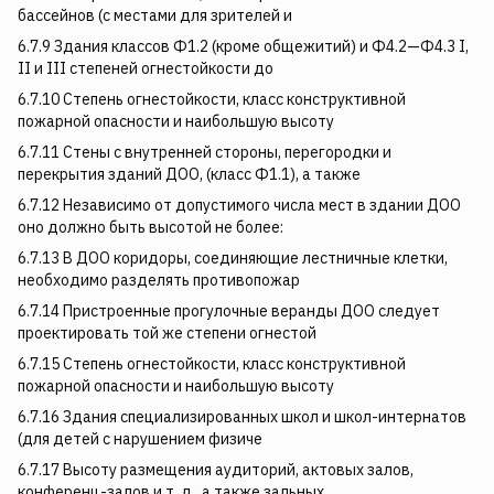
бассейнов (с местами для зрителей и
6.7.9 Здания классов Ф1.2 (кроме общежитий) и Ф4.2—Ф4.3 I,
II и III степеней огнестойкости до­
6.7.10 Степень огнестойкости, класс конструктивной
пожарной опасности и наибольшую высоту
6.7.11 Стены с внутренней стороны, перегородки и
перекрытия зданий ДОО, (класс Ф1.1), а также
6.7.12 Независимо от допустимого числа мест в здании ДОО
оно должно быть высотой не более:
6.7.13 В ДОО коридоры, соединяющие лестничные клетки,
необходимо разделять противопожар­
6.7.14 Пристроенные прогулочные веранды ДОО следует
проектировать той же степени огнестой­
6.7.15 Степень огнестойкости, класс конструктивной
пожарной опасности и наибольшую высоту
6.7.16 Здания специализированных школ и школ-интернатов
(для детей с нарушением физиче­
6.7.17 Высоту размещения аудиторий, актовых залов,
конференц-залов и т. д., а также зальных