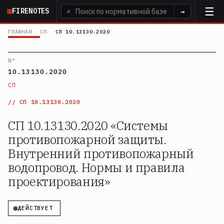
Перейти
FIRENOTES
⌕
→
к
основному
ГЛАВНАЯ
›
СП
›
СП 10.13130.2020
содержанию
N°
10.13130.2020
СП
СП 10.13130.2020
СП 10.13130.2020 «Системы
противопожарной защиты.
Внутренний противопожарный
водопровод. Нормы и правила
проектирования»
ДЕЙСТВУЕТ