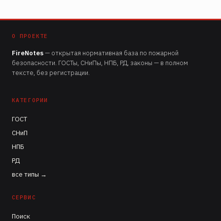
О ПРОЕКТЕ
FireNotes
— открытая нормативная база по пожарной
безопасности. ГОСТы, СНиПы, НПБ, РД, законы — в полном
тексте, без регистрации.
КАТЕГОРИИ
ГОСТ
СНиП
НПБ
РД
все типы →
СЕРВИС
Поиск