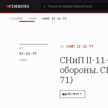
Перейти
⌕
FIRENOTES
к
основному
ГЛАВНАЯ
›
СНИП
›
СНИП II-11-77
содержанию
СНИП II-11-77
N°
II-11-77
СНиП II-11
СНИП
обороны. СН
71)
ДЕЙСТВУЕТ