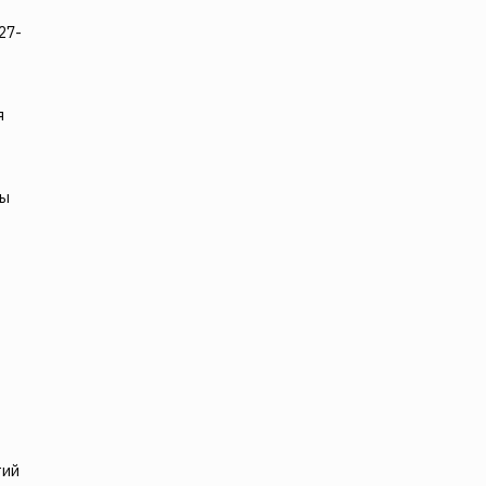
27-
я
ны
тий