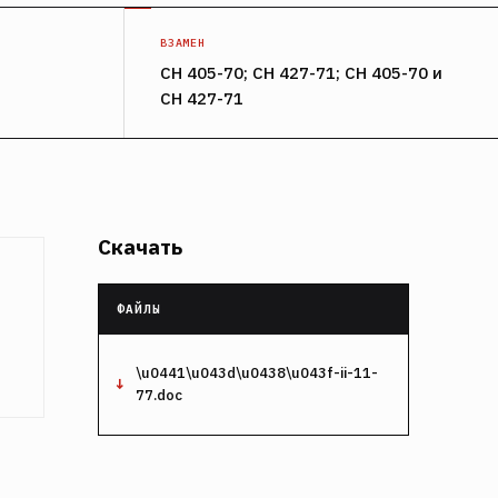
ВЗАМЕН
СН 405-70; СН 427-71; СН 405-70 и
СН 427-71
Скачать
\u0441\u043d\u0438\u043f-ii-11-
77.doc