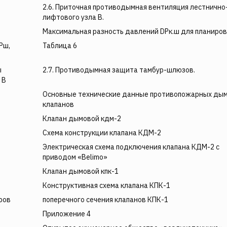
2.6. Приточная противодымная вентиляция лестнично
лифтового узла В.
Максимальная разность давлений DРк.ш для планиров
Рш,
Таблица 6
ы
2.7. Противодымная защита тамбур-шлюзов.
 В
Основные технические данные противопожарных ды
клапанов
Клапан дымовой кдм-2
Схема конструкции клапана КДМ-2
Электрическая схема подключения клапана КДМ-2 с
приводом «Belimo»
Клапан дымовой кпк-1
Конструктивная схема клапана КПК-1
ров
поперечного сечения клапанов КПК-1
Приложение 4