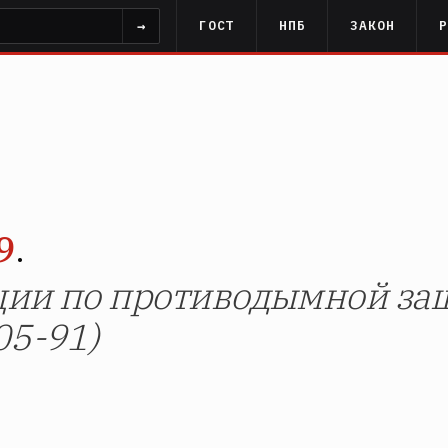
→
ГОСТ
НПБ
ЗАКОН
9
.
ии по противодымной защ
05-91)