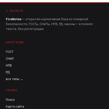
О ПРОЕКТЕ
FireNotes
— открытая нормативная база по пожарной
безопасности. ГОСТы, СНиПы, НПБ, РД, законы — в полном
тексте, без регистрации.
КАТЕГОРИИ
ГОСТ
СНиП
НПБ
РД
все типы →
СЕРВИС
Поиск
Карта сайта