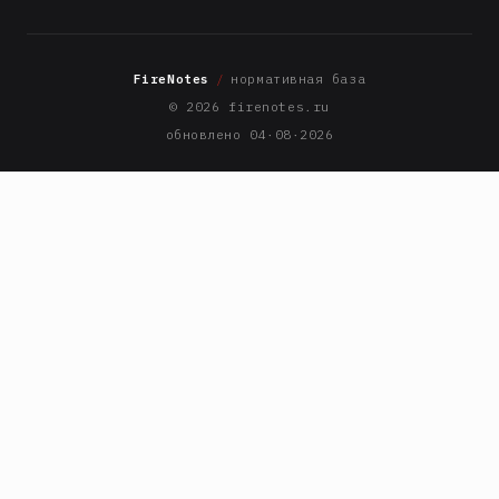
FireNotes
/
нормативная база
© 2026 firenotes.ru
обновлено 04·08·2026