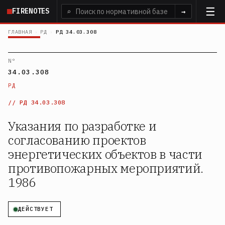
Перейти
FIRENOTES
⌕
→
к
основному
ГЛАВНАЯ
›
РД
›
РД 34.03.308
содержанию
N°
34.03.308
РД
РД 34.03.308
Указания по разработке и
согласованию проектов
энергетических объектов в части
противопожарных мероприятий.
1986
ДЕЙСТВУЕТ