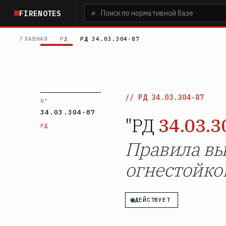
Перейти
⌕
FIRENOTES
к
основному
ГЛАВНАЯ
›
РД
›
РД 34.03.304-87
содержанию
РД 34.03.304-87
N°
34.03.304-87
"РД
34.03.3
РД
Правила вы
огнестойко
ДЕЙСТВУЕТ