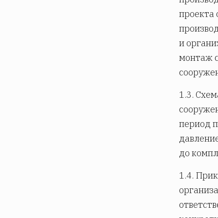
проекта 
производ
и орган
монтаж с
сооружен
1.3. Схе
сооружен
период п
давление
до компл
1.4. При
организа
ответств