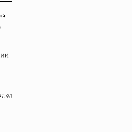
ИЙ
Р
НИЙ
01.98