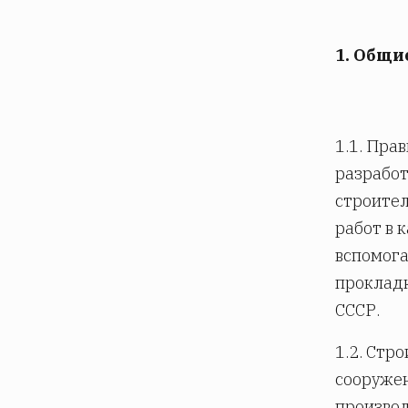
1. Общи
1.1. Пра
разработ
строите
работ в 
вспомога
прокладк
СССР.
1.2. Стр
сооружен
производ