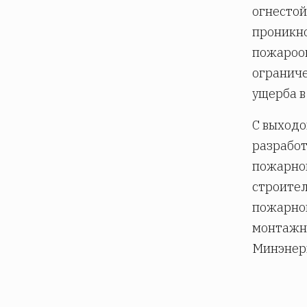
огнестой
проникно
пожарооп
ограниче
ущерба в
С выходо
разработ
пожарной
строител
пожарной
монтажны
Минэнерг