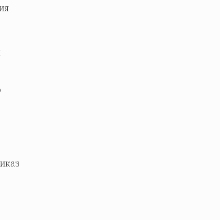
ия
и
о
риказ