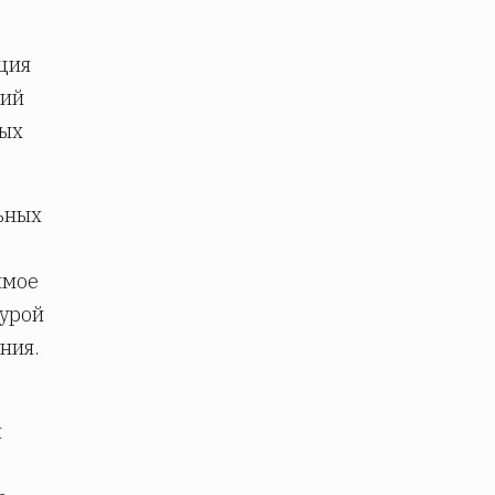
ция
щий
ных
ьных
имое
турой
ния.
я