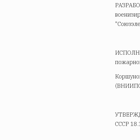
РАЗРАБО
военизир
"Союзэл
ИСПОЛНИТ
пожарной
Коршунов
(ВНИИПО
УТВЕРЖД
СССР 18.