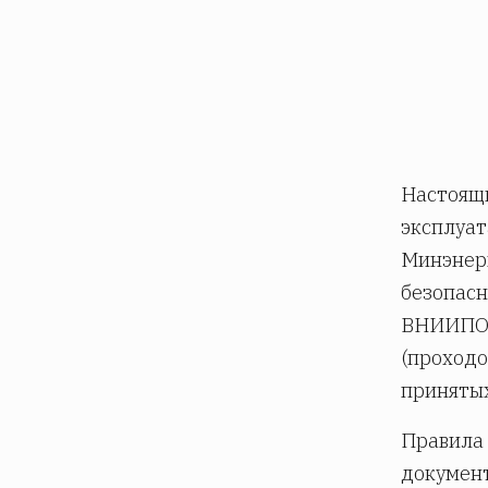
Настоящи
эксплуат
Минэнер
безопасн
ВНИИПО 
(проходо
принятых
Правила 
докумен