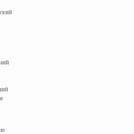
вский
аний
ний
и
ию