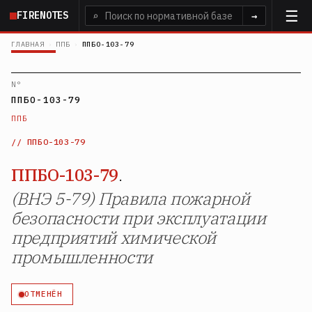
Перейти
FIRENOTES
⌕
→
к
основному
ГЛАВНАЯ
›
ППБ
›
ППБО-103-79
содержанию
N°
ППБО-103-79
ППБ
ППБО-103-79
ППБО-103-79
.
(ВНЭ 5-79) Правила пожарной
безопасности при эксплуатации
предприятий химической
промышленности
ОТМЕНЁН