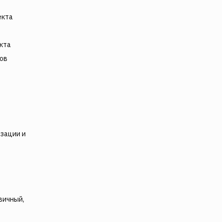
екта
кта
ков
изации и
вичный,