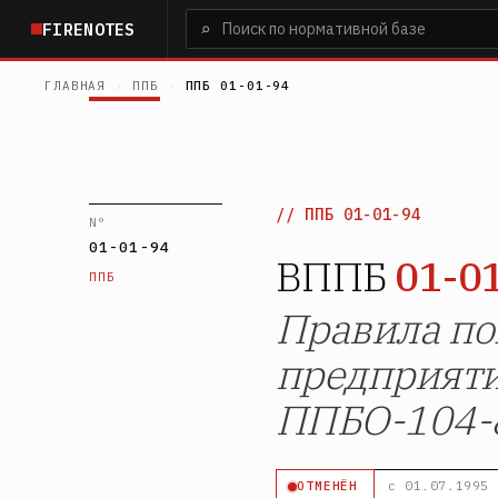
Перейти
⌕
FIRENOTES
к
основному
ГЛАВНАЯ
›
ППБ
›
ППБ 01-01-94
содержанию
ППБ 01-01-94
N°
01-01-94
ВППБ
01-0
ППБ
Правила по
предприяти
ППБО-104-
ОТМЕНЁН
с 01.07.1995