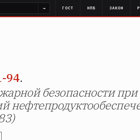
→
ГОСТ
НПБ
ЗАКОН
1-94
.
жарной безопасности при
й нефтепродуктообеспече
83)