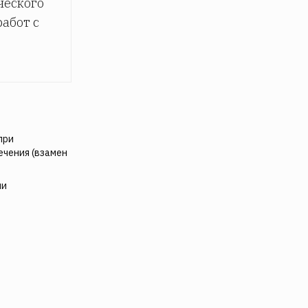
ческого
абот с
при
чения (взамен
ии