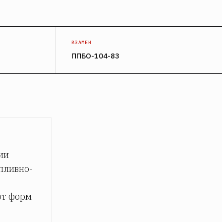
ВЗАМЕН
ППБО-104-83
ии
пливно-
от форм