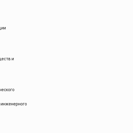
ции
ществ и
ческого
и инженерного