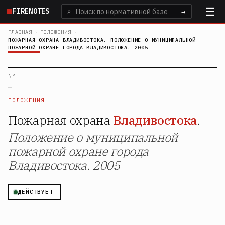
Перейти
FIRENOTES
⌕
→
к
основному
ГЛАВНАЯ
›
ПОЛОЖЕНИЯ
›
ПОЖАРНАЯ ОХРАНА ВЛАДИВОСТОКА. ПОЛОЖЕНИЕ О МУНИЦИПАЛЬНОЙ
содержанию
ПОЖАРНОЙ ОХРАНЕ ГОРОДА ВЛАДИВОСТОКА. 2005
N°
—
ПОЛОЖЕНИЯ
Пожарная охрана
Владивостока
.
Положение о муниципальной
пожарной охране города
Владивостока. 2005
ДЕЙСТВУЕТ