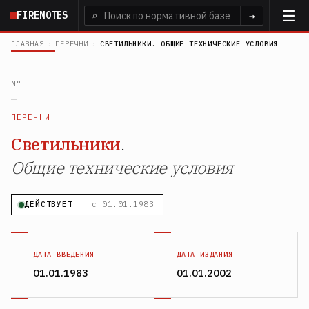
Перейти
FIRENOTES
⌕
→
к
основному
ГЛАВНАЯ
›
ПЕРЕЧНИ
›
СВЕТИЛЬНИКИ. ОБЩИЕ ТЕХНИЧЕСКИЕ УСЛОВИЯ
содержанию
N°
—
ПЕРЕЧНИ
Светильники
.
Общие технические условия
ДЕЙСТВУЕТ
с 01.01.1983
ДАТА ВВЕДЕНИЯ
ДАТА ИЗДАНИЯ
01.01.1983
01.01.2002