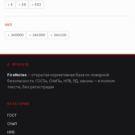
Е
Е8
Е83
340000
346000
346100
О ПРОЕКТЕ
FireNotes
— открытая нормативная база по пожарной
безопасности. ГОСТы, СНиПы, НПБ, РД, законы — в полном
тексте, без регистрации.
КАТЕГОРИИ
ГОСТ
СНиП
НПБ