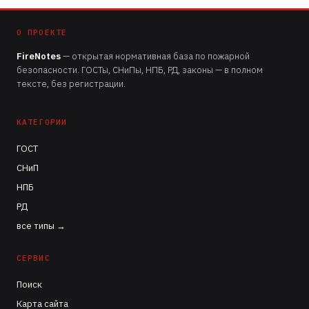
О ПРОЕКТЕ
FireNotes
— открытая нормативная база по пожарной
безопасности. ГОСТы, СНиПы, НПБ, РД, законы — в полном
тексте, без регистрации.
КАТЕГОРИИ
ГОСТ
СНиП
НПБ
РД
все типы →
СЕРВИС
Поиск
Карта сайта