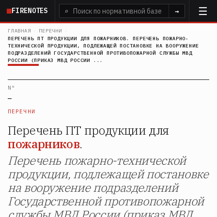
Перейти
FIRENOTES
⌕
→
к
основному
ГЛАВНАЯ
›
ПЕРЕЧНИ
›
ПЕРЕЧЕНЬ ПТ ПРОДУКЦИИ ДЛЯ ПОЖАРНИКОВ. ПЕРЕЧЕНЬ ПОЖАРНО-
содержанию
ТЕХНИЧЕСКОЙ ПРОДУКЦИИ, ПОДЛЕЖАЩЕЙ ПОСТАНОВКЕ НА ВООРУЖЕНИЕ
ПОДРАЗДЕЛЕНИЙ ГОСУДАРСТВЕННОЙ ПРОТИВОПОЖАРНОЙ СЛУЖБЫ МВД
РОССИИ (ПРИКАЗ МВД РОССИИ ...
N°
—
ПЕРЕЧНИ
Перечень ПТ продукции для
пожарников
.
Перечень пожарно-технической
продукции, подлежащей постановке
на вооружение подразделений
Государственной противопожарной
службы МВД России (приказ МВД