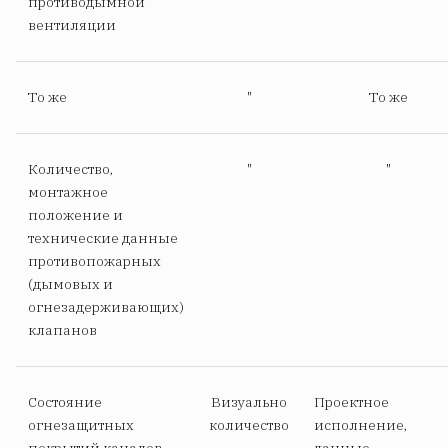
противодымной
вентиляции
То же
"
То же
Количество,
"
"
монтажное
положение и
технические данные
противопожарных
(дымовых и
огнезадерживающих)
клапанов
Состояние
Визуально
Проектное
огнезащитных
количество
исполнение,