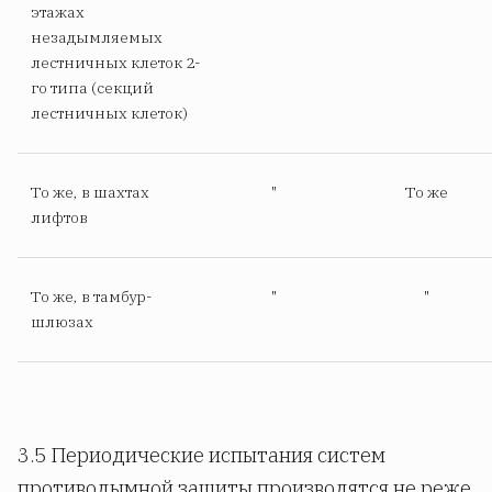
этажах
незадымляемых
лестничных клеток 2-
го типа (секций
лестничных клеток)
То же, в шахтах
"
То же
лифтов
То же, в тамбур-
"
"
шлюзах
3.5 Периодические испытания систем
противодымной защиты производятся не реже