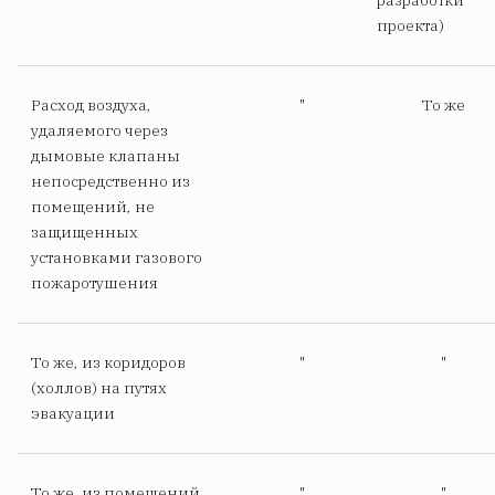
разработки
проекта)
Расход воздуха,
"
То же
удаляемого через
дымовые клапаны
непосредственно из
помещений, не
защищенных
установками газового
пожаротушения
То же, из коридоров
"
"
(холлов) на путях
эвакуации
То же, из помещений,
"
"