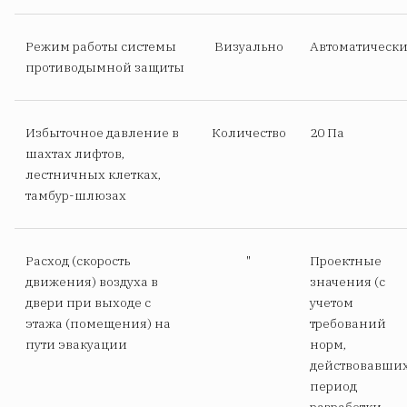
Режим работы системы
Визуально
Автоматическ
противодымной защиты
Избыточное давление в
Количество
20 Па
шахтах лифтов,
лестничных клетках,
тамбур-шлюзах
Расход (скорость
"
Проектные
движения) воздуха в
значения (с
двери при выходе с
учетом
этажа (помещения) на
требований
пути эвакуации
норм,
действовавших
период