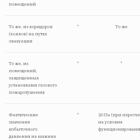
помещений
То же, из коридоров
"
То же
(холлов) на путях
эвакуации
То же, из
"
"
помещений,
защищенных
установками газового
пожаротушения
Фактические
"
20 Па (при пересче
значения
на условия
избыточного
функционировани
давления на нижних