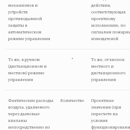
механизмов и
действия,
устройств
соответствующая
противодымной
проектному
защиты в
исполнению, по
автоматическом
сигналам пожарн
режиме управления
извещателей
То же, в ручном
"
То же, от кнопок
(дистанционном и
местного и
местном) режиме
дистанционного
управления
управления
Фактические расходы
Количество
Проектные
воздуха, удаляемого
значения (при
через дымовые
пересчете на
клапаны
условия
непосредственно из
функционировани