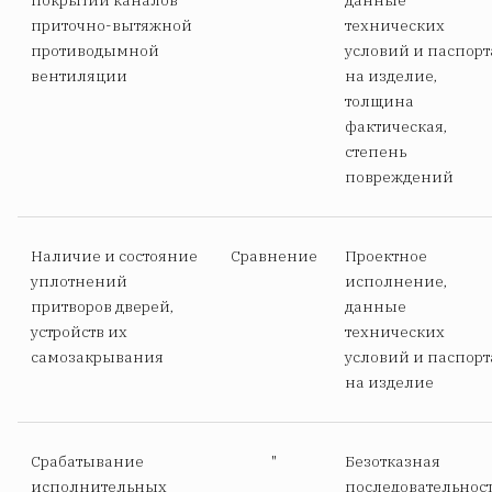
покрытий каналов
данные
приточно-вытяжной
технических
противодымной
условий и паспорт
вентиляции
на изделие,
толщина
фактическая,
степень
повреждений
Наличие и состояние
Сравнение
Проектное
уплотнений
исполнение,
притворов дверей,
данные
устройств их
технических
самозакрывания
условий и паспорт
на изделие
Срабатывание
"
Безотказная
исполнительных
последовательнос