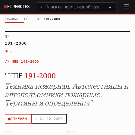
Перейти
FIRENOTES
⌕
→
к
основному
ГЛАВНАЯ
›
НПБ
›
НПБ 191-2000
содержанию
N°
191-2000
НПБ
НПБ 191-2000
"НПБ
191-2000
.
Техника пожарная. Автолестницы и
автоподъемники пожарные.
Термины и определения"
ОТМЕНЁН
с 01.12.2000