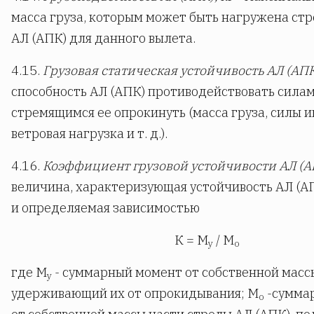
масса груза, которым может быть нагружена стр
АЛ (АПК) для данного вылета.
4.15.
Грузовая статическая устойчивость АЛ (АП
способность АЛ (АПК) противодействовать силам
стремящимся ее опрокинуть (масса груза, силы 
ветровая нагрузка и т. д.).
4.16.
Коэффициент грузовой устойчивости АЛ (А
величина, характеризующая устойчивость АЛ (А
и определяемая зависимостью
К = М
/ М
у
o
где М
- суммарный момент от собственной массы
у
удерживающий их от опрокидывания; М
-сумма
o