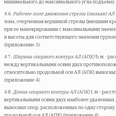
минимального до максимального угла подъема).
4.6.
Рабочее поле движения стрелы (люльки) АЛ 
зона, очерченная вершиной стрелы (внешним кр
при ее маневрировании с максимальными значе
и высоты для соответствующего значения грузо
(приложение 3).
4.7.
Ширина опорного контура АЛ (АПК)
b, м - ра
между вертикальными осями двух противополо
относительно продольной оси АЛ (АПК) выносны
(приложение 4).
4.8.
Длина опорного контура АЛ (АПК)
I, м - расс
вертикальными осями двух наиболее удаленных 
выносных опор, расположенных по одну сторону 
продольной оси АЛ (АПК) (приложение 4).