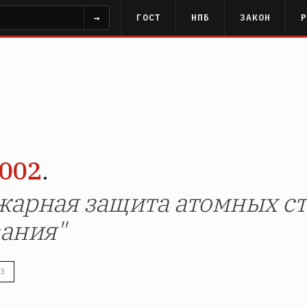
→
ГОСТ
НПБ
ЗАКОН
002
.
арная защита атомных с
ания"
3