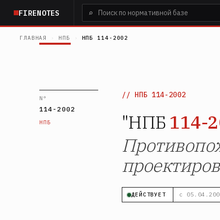
Перейти
⌕
FIRENOTES
к
основному
ГЛАВНАЯ
›
НПБ
›
НПБ 114-2002
содержанию
НПБ 114-2002
N°
114-2002
"НПБ
114-2
НПБ
Противопож
проектиров
ДЕЙСТВУЕТ
с 05.04.200