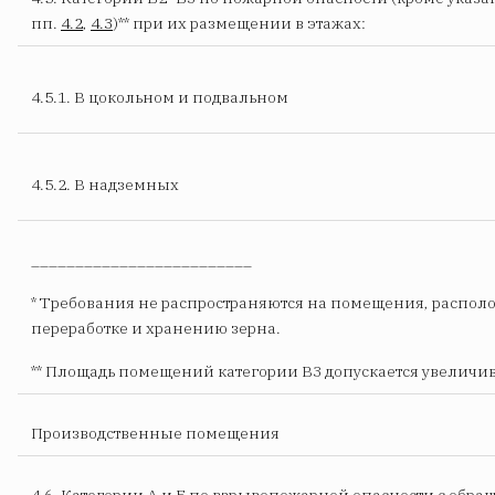
пп.
4.2
,
4.3
)** при их размещении в этажах:
4.5.1. В цокольном и подвальном
4.5.2. В надземных
_________________________
* Требования не распространяются на помещения, распол
переработке и хранению зерна.
** Площадь помещений категории В3 допускается увеличива
Производственные помещения
4.6. Категории А и Б по взрывопожарной опасности с обра