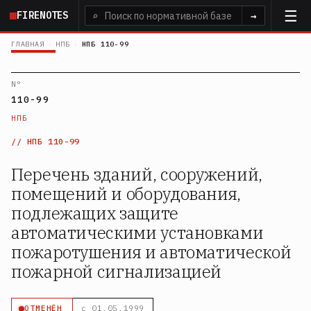
Перейти
FIRENOTES
⌕
→
к
основному
ГЛАВНАЯ
›
НПБ
›
НПБ 110-99
содержанию
N°
110-99
НПБ
НПБ 110-99
Перечень зданий, сооружений,
помещений и оборудования,
подлежащих защите
автоматическими установками
пожаротушения и автоматической
пожарной сигнализацией
ОТМЕНЁН
с 01.05.1999