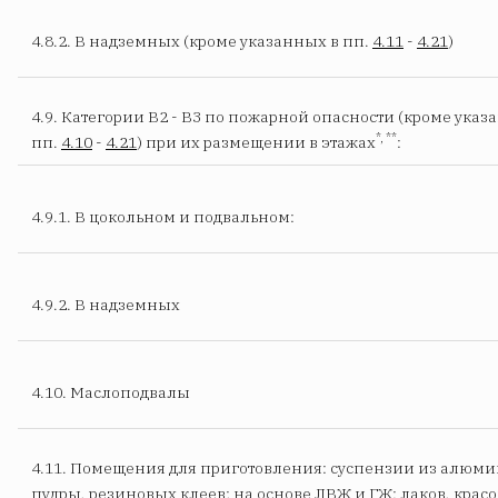
4.8.2. В надземных (кроме указанных в пп.
4.11
-
4.21
)
4.9. Категории В2 - В3 по пожарной опасности (кроме указ
*, **
пп.
4.10
-
4.21
) при их размещении в этажах
:
4.9.1. В цокольном и подвальном:
4.9.2. В надземных
4.10. Маслопод
валы
4.11. Помещения для приготовления: суспензии из алюм
пудры, резиновых клеев; на основе ЛВЖ и ГЖ: лаков, красо