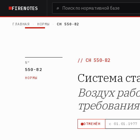
Перейти
⌕
FIRENOTES
к
основному
ГЛАВНАЯ
›
НОРМЫ
›
СН 550-82
содержанию
СН 550-82
N°
550-82
Система ст
НОРМЫ
Воздух раб
требования
ОТМЕНЁН
с 01.01.1977