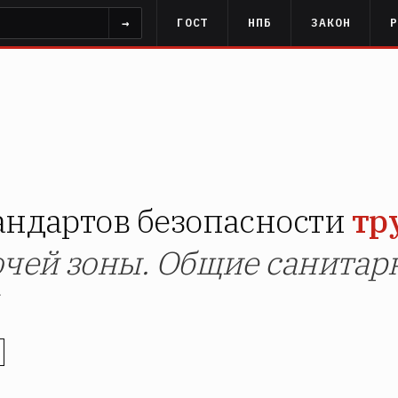
→
ГОСТ
НПБ
ЗАКОН
андартов безопасности
тр
очей зоны. Общие санитар