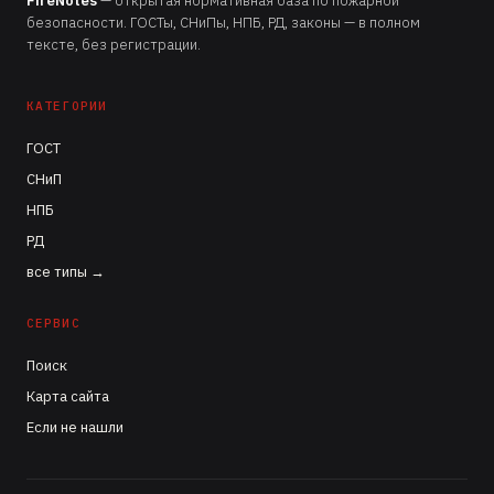
FireNotes
— открытая нормативная база по пожарной
безопасности. ГОСТы, СНиПы, НПБ, РД, законы — в полном
тексте, без регистрации.
КАТЕГОРИИ
ГОСТ
СНиП
НПБ
РД
все типы →
СЕРВИС
Поиск
Карта сайта
Если не нашли