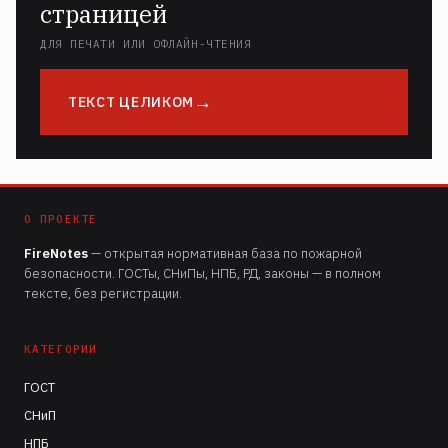
страницей
ДЛЯ ПЕЧАТИ ИЛИ ОФЛАЙН-ЧТЕНИЯ
ТЕКСТ ЦЕЛИКОМ
О ПРОЕКТЕ
FireNotes
— открытая нормативная база по пожарной
безопасности. ГОСТы, СНиПы, НПБ, РД, законы — в полном
тексте, без регистрации.
КАТЕГОРИИ
ГОСТ
СНиП
НПБ