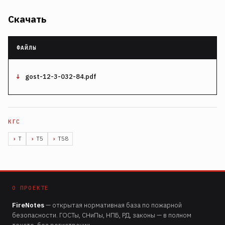
Скачать
gost-12-3-032-84.pdf
Т
Т5
Т58
О ПРОЕКТЕ
FireNotes
— открытая нормативная база по пожарной
безопасности. ГОСТы, СНиПы, НПБ, РД, законы — в полном