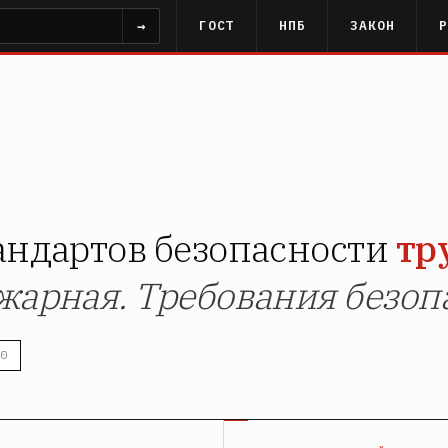
→
ГОСТ
НПБ
ЗАКОН
андартов безопасности
тр
жарная. Требования безоп
0