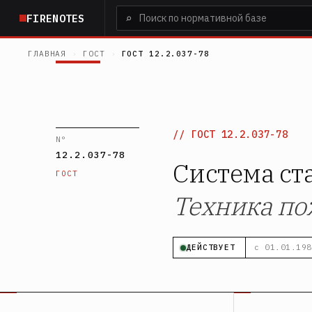
Перейти
⌕
FIRENOTES
к
основному
ГЛАВНАЯ
›
ГОСТ
›
ГОСТ 12.2.037-78
содержанию
ГОСТ 12.2.037-78
N°
12.2.037-78
Система ст
ГОСТ
Техника по
ДЕЙСТВУЕТ
с 01.01.198