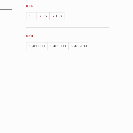
Т
Т5
Т58
480000
485000
485400