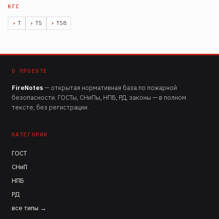
Т
Т5
Т58
О ПРОЕКТЕ
FireNotes
— открытая нормативная база по пожарной
безопасности. ГОСТы, СНиПы, НПБ, РД, законы — в полном
тексте, без регистрации.
КАТЕГОРИИ
ГОСТ
СНиП
НПБ
РД
все типы →