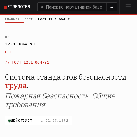
Перейти
FIRENOTES
⌕
→
к
основному
ГЛАВНАЯ
›
ГОСТ
›
ГОСТ 12.1.004-91
содержанию
N°
12.1.004-91
ГОСТ
ГОСТ 12.1.004-91
Система стандартов безопасности
труда
.
Пожарная безопасность. Общие
требования
ДЕЙСТВУЕТ
с 01.07.1992